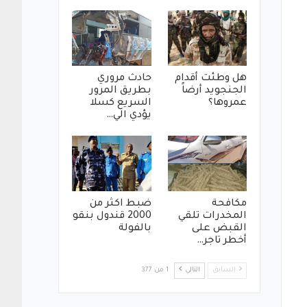
هل وطئت أقدام
حادث مروري
الجنجويد أرضاً
بطريق المرور
عمروها؟
السريع كسلا
يؤدي الي…
مكافحة
ضبط اكثر من
المخدرات تلقي
2000 قندول بنقو
القبض على
بالفولة
أخطر تاجر…
السابق
التالي
1 من 377