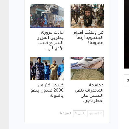
هل وطئت أقدام
حادث مروري
الجنجويد أرضاً
بطريق المرور
عمروها؟
السريع كسلا
يؤدي الي…
مكافحة
ضبط اكثر من
المخدرات تلقي
2000 قندول بنقو
القبض على
بالفولة
أخطر تاجر…
السابق
التالي
1 من 377