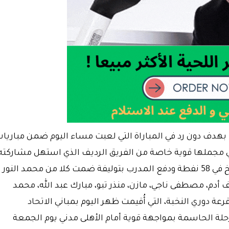
 بهدف دون رد في المباراة التي لعبت مساء اليوم ضمن مباريا
باراة في مجملها قوية خاصة من الفريق الرديف الذي استهل مشاركته
في الدوري بأداء قوي. بالنتيجة تجمد رصيد المريخ في 58 نفطة ودفع المدرب بتوليفة ضمت كلا من محمد النور
يف أدم، مصطفى ناجي، مازن، منذر تبو، مبارك عبد الله، محمد
دوري النخبة، التي أُقيمت ظهر اليوم بمباني الاتحاد
حلة الحاسمة بمواجهة قوية أمام الأهلى مدني يوم الجمعة