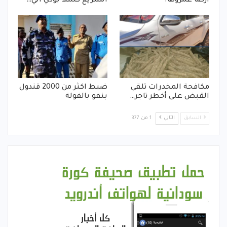
أرضاً عمروها؟
السريع كسلا يؤدي الي…
مكافحة المخدرات تلقي
ضبط اكثر من 2000 قندول
القبض على أخطر تاجر…
بنقو بالفولة
السابق
التالي
1 من 377