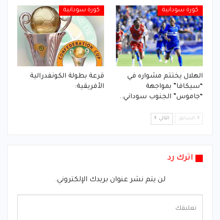
كورة سودانية
كورة سودانية
الهلال يختتم مشواره في
قرعة بطولة الكونفدرالية
“سيكافا” بمواجهة
الأفريقية:
“جاموس” الجنوب سوداني..
السابق
التالي
اترك رد
لن يتم نشر عنوان بريدك الإلكتروني.