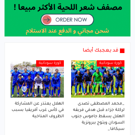
قد يعجبك أيضا
كورة سودانية
كورة سودانية
_محمد المصطفى تصدى
الهلال يعتذر عن المشاركة
لركلة جزاء قبل هدفي فريقه
في كأس غرب أفريقيا بسبب
الهلال يسقط جاموس جنوب
الظروف المناخية
السودان ويتوج ببرونزية
سيكافا_