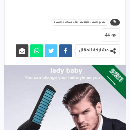
المريخ يسعى للتعوبص على حساب روستيرو
44
مشاركة المقال