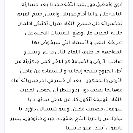
قوي وتحقيق فوز يعيد الثقة مجددا بعد خسارته
الثانية على تواليا أمام غوريلا ، وامس إختتم الفريق
تحضيراته على مسرح اللقاء بمران تكتيكي اطمان
خلاله المدرب على وضع اللمسات الاخيره علي
طريقة اللعب والأسماء التي سيخوض بها
المواجهة اما طرف اللقاء الثاني فريق رويسترو
صاحب الأرض والضيافة هو الاخر اكمل جاهزيته من
أجل الخروج بنتيجة إيجابية والاستفادة من عاملي
الأرض والجمهور. . بعد أن خسر في آخر مبارباته أمام
موهانجا بهدف دون رد وينتظر أن يخوض المدرب
اللقاء بتوليفة تتكون كلا من لادجي سانو، دابا
سوغوبا، مصعب مكين ،اوبينو شيسالا ، داؤودا با،
نيكولاس راندريا، التاج يعقوب ، جيدي فاتوكون، بشير
بانغورا، أسد ، فينو هاسينا