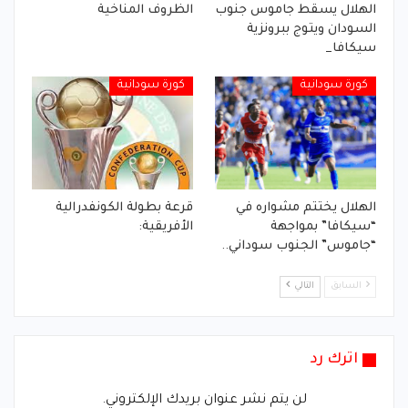
الهلال يسقط جاموس جنوب
الظروف المناخية
السودان ويتوج ببرونزية
سيكافا_
كورة سودانية
كورة سودانية
الهلال يختتم مشواره في
قرعة بطولة الكونفدرالية
“سيكافا” بمواجهة
الأفريقية:
“جاموس” الجنوب سوداني..
السابق
التالي
اترك رد
لن يتم نشر عنوان بريدك الإلكتروني.