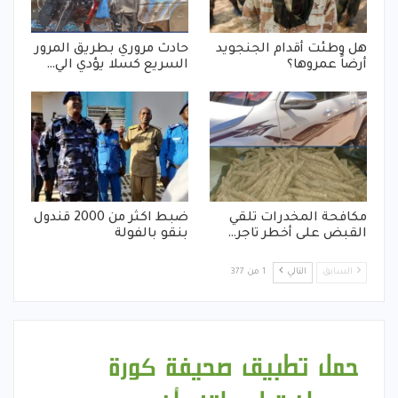
هل وطئت أقدام الجنجويد
حادث مروري بطريق المرور
أرضاً عمروها؟
السريع كسلا يؤدي الي…
مكافحة المخدرات تلقي
ضبط اكثر من 2000 قندول
القبض على أخطر تاجر…
بنقو بالفولة
السابق
التالي
1 من 377