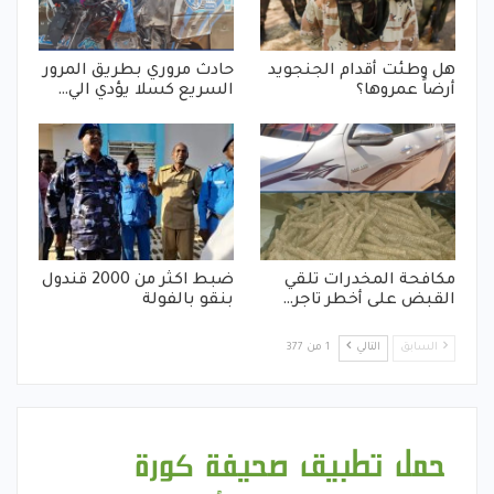
هل وطئت أقدام الجنجويد
حادث مروري بطريق المرور
أرضاً عمروها؟
السريع كسلا يؤدي الي…
مكافحة المخدرات تلقي
ضبط اكثر من 2000 قندول
القبض على أخطر تاجر…
بنقو بالفولة
السابق
التالي
1 من 377