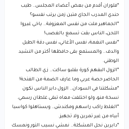
*فلوران أقدم من بعض أعضاء المجلس… طيب
حندي المدرب الجاي متين زمن يرتب نفسو؟
*الجماهير ملت من نفس المعزوفة… ياخي غيروا
اللحن، الناس بقت تسمع بالغصب!
*نفس النغمة، نفس الأغاني، نفس دقة الطبل
والدف… والمستمع بقى حافظها أكتر من النشيد
الوطني.
*الزول البفهم كورة بقلبو ساكت… زي الطالب
الحاضر حصة عربي وما عارف الضمة من الفتحة!
*مشكلتنا في السودان… الزول داير الناس تكون
نسخة منو، ولو اختلفت معاه تبقى غلطان رسمي.
*الغلط راكب راسهم ومكندش… ويستاهلوا كواسيا
أبياه من غير تمرين ولا تجهيز.
*دايرين نحل المشكلة… نمشي نسيب التور ونمسك