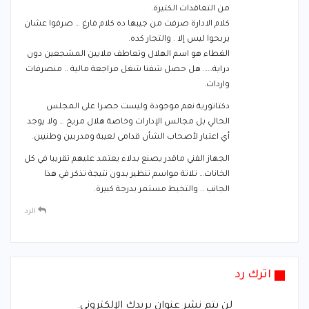
من التعاقدات الكتيرة.
كلام الادارة صرفت من جيبها ده كلام فارغ … صرفوا عشان
يربحوا ليس إلا . والتجار كده.
الغطاء هو اسم الهلال وتعاطف ملايين المشجعين دون
دراية…… هل حصل شفنا شغل مراجعة مالية .. منصرفات
واردات.
دكتاتورية نعم موجودة وليست حصرا على المجلس
الحالي بل مجالس الإدارات وخاصة هلال مريخ … ولا يوجد
أي اعتبار لأصحاب الشأن قدامى لعيبة ومدربين وطنيين.
الجهاز الفني ماقدر يصنع بدلاء يعتمد عليهم تقريبا في كل
الخانات… تلاتة مواسم تنظير بدون نتيجة تذكر في هذا
الجانب .. والتخبط مستمر بدرجة كبيرة.
الرد
اترك رد
لن يتم نشر عنوان بريدك الإلكتروني.