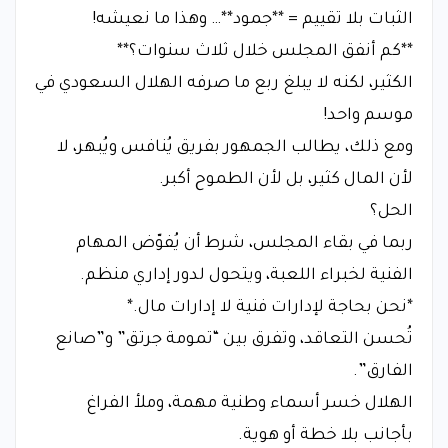
الثبات بلا تقييم = **جمود**… وهذا ما نعيشه!
**كم أنفق المجلس خلال ثلاث سنوات؟**
الكثير، لكنه لا يبلغ ربع ما صرفه الهلال السعودي في
موسم واحد!
ومع ذلك، يطالب الجمهور بفريق يُنافس ويُبهر، لا
لأن المال كثير، بل لأن الطموح أكبر.
الحل؟
ربما في بقاء المجلس، شرط أن يُفوّض المهام
الفنية لخبراء اللعبة، ويتحول لدور إداري منظم.
*نحن بحاجة لإدارات فنية لا إدارات مال.*
تُحسن التعاقد، وتفرق بين “تمومة جرتق” و”صانع
الفارق”.
الهلال خسر أسماء وطنية مهمة، وملأ الفراغ
بأجانب بلا خطة أو هوية.