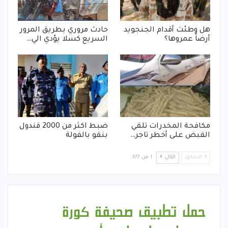
هل وطئت أقدام الجنجويد
حادث مروري بطريق المرور
أرضاً عمروها؟
السريع كسلا يؤدي الي…
مكافحة المخدرات تلقي
ضبط اكثر من 2000 قندول
القبض على أخطر تاجر…
بنقو بالفولة
السابق
التالي
1 من 377