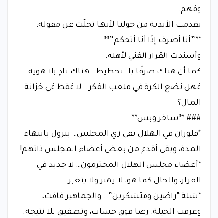
وفهم.
تقدمت الأندية من حولنا لأنها تخلّت عن مقولة:
**”أنا أصرف إذًا أنا أتحكم”**
وأسندت القرار الفني لأهله.
كما أن هناك صرفًا بلا تخطيط… هناك نادٍ بلا هوية.
فهل نضع الكرة في ملعب الفكر… لا فقط في خزانة
المال؟
### **ساخر وبس**
*فلوران في الهلال بقى زي المجلس… بيزول بانتهاء
المدة، وبقى أقدم من بعض أعضاء المجلس ذاتهم!
*أعضاء مجلس الهلال المحترمون… لا جديد في
القرار، والحال كما هو، لا يهتز ولا يتغير.
*شلة “راضين ومتشكرين”… والجماهير فاقت،
وعرفت الحيلة: رضا فوق حساب، وتصفيق بلا نتيجة.