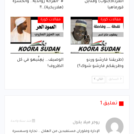
العردة(جنوب) وفنايل
# *الفرحة رواندية.. والحسرة
قورماهيا
(هلاريخية)..!!
مقالات كورة
مقالات كورة
(طريقنا فارشو وردو
الوصيف… نِهِنِّيهو في كل
وطريقكم فارشو شوك؟)
الظروف!
السابق
التالي
تعليق 1
منذ سنة واحدة
روجر ميلا
يقول
الإدارة وفلوران مستفيدين من الهلال .. تجارة وسمسرة