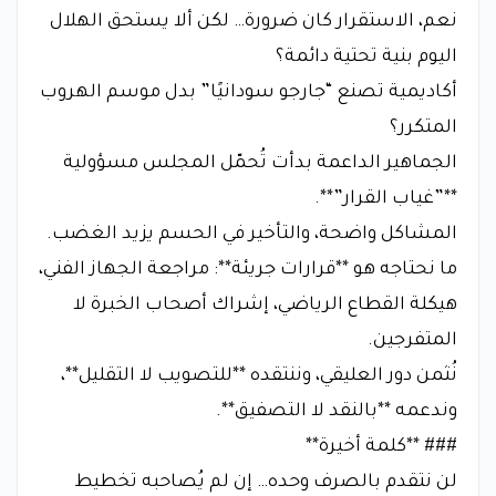
نعم، الاستقرار كان ضرورة… لكن ألا يستحق الهلال
اليوم بنية تحتية دائمة؟
أكاديمية تصنع “جارجو سودانيًا” بدل موسم الهروب
المتكرر؟
الجماهير الداعمة بدأت تُحمّل المجلس مسؤولية
**”غياب القرار”**.
المشاكل واضحة، والتأخير في الحسم يزيد الغضب.
ما نحتاجه هو **قرارات جريئة**: مراجعة الجهاز الفني،
هيكلة القطاع الرياضي، إشراك أصحاب الخبرة لا
المتفرجين.
نُثمن دور العليقي، وننتقده **للتصويب لا التقليل**،
وندعمه **بالنقد لا التصفيق**.
### **كلمة أخيرة**
لن نتقدم بالصرف وحده… إن لم يُصاحبه تخطيط