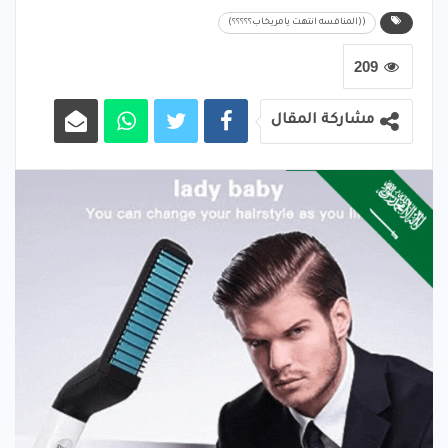
((المنافسه انتهت يامريخاب؟؟؟؟؟)
209
مشاركة المقال