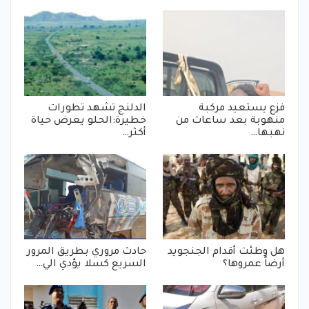
فزع يستعيد مركبة
الدلنج تشهد تطورات
منهوبة بعد ساعات من
خطيرة:الحلو يعرض حياة
نهبها…
أكثر…
هل وطئت أقدام الجنجويد
حادث مروري بطريق المرور
أرضاً عمروها؟
السريع كسلا يؤدي الي…