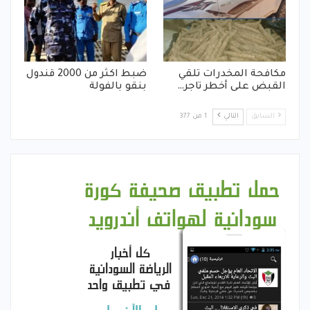
مكافحة المخدرات تلقي
ضبط اكثر من 2000 قندول
القبض على أخطر تاجر…
بنقو بالفولة
السابق
التالي
1 من 377