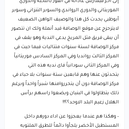
إلى آخر فيمارس عاداته في الفوز بالنخبة والدوري
الموريتاني والدوري الرواندي والسوبر التنزاني وسوبر
أبوظبي يحدث كل هذا والوصيف الواهن الضعيف
لايتزحزح عن موقع الوصافة قيد أنملة ولك ان تتصور
أن يبقى فريق مثل المريخ يدعي الندية وهو يقف في
مركز الوصافة لستة سنوات متتاليات فيما حيث في
المركز الثالث روانديا وفي المركز السادس موريتانياً
وفي المركز الثاني سودانياً فاى نديه هذه التي
يتحدثون عنها وهم قابعين ستة سنوات بلا حياء في
مركز الوصافة دون أن يتحرروامنها شبراً واحداً وبرغم
ذلك يتطاولوا في البنيان ويضعوا راسهم برأس
الهلال زعيم البلد الاوحد؟؟!!
– وهكذا هم عندما يعجزوا عن اداء دورهم داخل
المستطيل الأخضر يلجأوا دائماً للطرق الملتويه