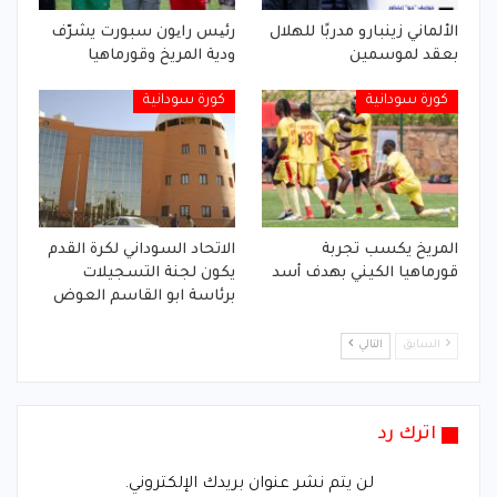
الألماني زينبارو مدربًا للهلال
رئیس رایون سبورت يشرّف
بعقد لموسمين
ودية المريخ وقورماهيا
كورة سودانية
كورة سودانية
المريخ يكسب تجربة
الاتحاد السوداني لكرة القدم
قورماهيا الكيني بهدف أسد
يكون لجنة التسجيلات
برئاسة ابو القاسم العوض
السابق
التالي
اترك رد
لن يتم نشر عنوان بريدك الإلكتروني.