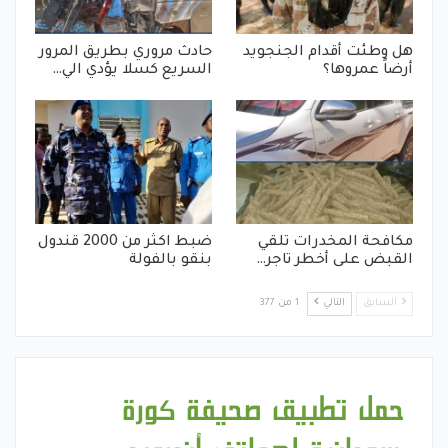
هل وطئت أقدام الجنجويد
حادث مروري بطريق المرور
أرضاً عمروها؟
السريع كسلا يؤدي الي…
مكافحة المخدرات تلقي
ضبط اكثر من 2000 قندول
القبض على أخطر تاجر…
بنقو بالفولة
السابق
التالي
1 من 377