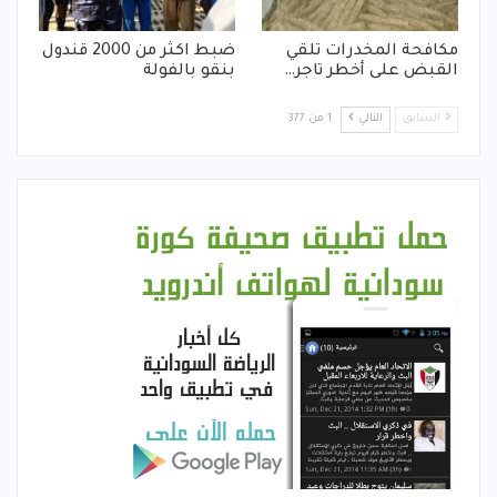
مكافحة المخدرات تلقي
ضبط اكثر من 2000 قندول
القبض على أخطر تاجر…
بنقو بالفولة
السابق
التالي
1 من 377