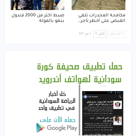
مكافحة المخدرات تلقي
ضبط اكثر من 2000 قندول
القبض على أخطر تاجر…
بنقو بالفولة
السابق
التالي
1 من 377