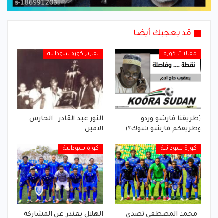
قد يعجبك أيضا
مقالات كورة
تقارير كورة سودانية
(طريقنا فارشو وردو
النور عبد القادر.. الحارس
وطريقكم فارشو شوك؟)
الامين
كورة سودانية
كورة سودانية
_محمد المصطفى تصدى
الهلال يعتذر عن المشاركة