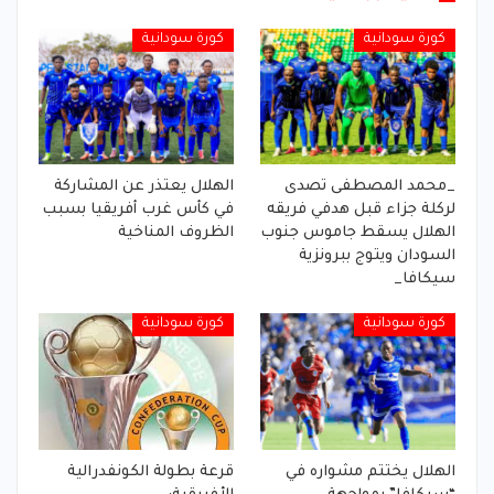
كورة سودانية
كورة سودانية
_محمد المصطفى تصدى
الهلال يعتذر عن المشاركة
لركلة جزاء قبل هدفي فريقه
في كأس غرب أفريقيا بسبب
الهلال يسقط جاموس جنوب
الظروف المناخية
السودان ويتوج ببرونزية
سيكافا_
كورة سودانية
كورة سودانية
الهلال يختتم مشواره في
قرعة بطولة الكونفدرالية