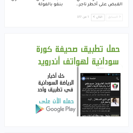
القبض على أخطر تاجر…
بنقو بالفولة
السابق
التالي
1 من 377