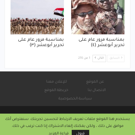
بمناسبة مرور عام على
بمناسبة مرور عام على
تحرير أبوعشر (٤)
تحرير أبوعشر (٣)
السابق
التالي
1 من 270
عن الموقع
للإعلان معنا
الاتصال بنا
خريطة الموقع
سياسة الخصوصية
يستخدم هذا الموقع ملفات تعريف الارتباط لتحسين تجربتك. سنفترض أنك
© 2026 - صحيفة كورة سودانية الإلكترونية.
موافق على ذلك ، ولكن يمكنك إلغاء الاشتراك إذا كنت ترغب في ذلك.
التركيب والاستضافة من
كريستا هوست
قبول
قراءة المزيد