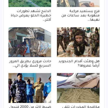
فزع يستعيد مركبة
الدلنج تشهد تطورات
منهوبة بعد ساعات من
خطيرة:الحلو يعرض حياة
نهبها…
أكثر…
هل وطئت أقدام الجنجويد
حادث مروري بطريق المرور
أرضاً عمروها؟
السريع كسلا يؤدي الي…
مكافحة المخدرات تلقي
ضبط اكثر من 2000 قندول