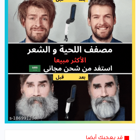
قد يعجبك أيضا