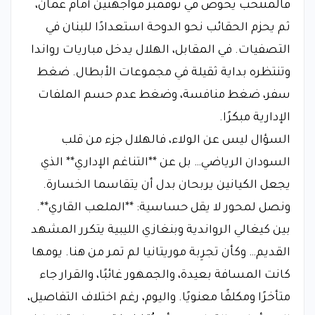
فالمنتخب يخوض في نوفمبر مواجهتين أمام عمان،
ثم يحزم الحقائب نحو الدوحة استعدادًا للبنان في
التصفيات. في المقابل، الهلال يدخل مباريات رواندا
وتنتظره بداية ثقيلة في مجموعات الأبطال. ضغط
سفر، ضغط منافسة، وضغط عدم حسم الملفات
الإدارية مبكرًا.
السؤال ليس عن الولاء، فالهلال جزء من قلب
السودان الرياضي… بل عن **التناغم الإداري** الذي
يجعل الكيانين يربحان بدل أن يتقاسما الخسارة.
ونصل لمحور لا يقل حساسية: **الملعب القاري**.
بين كيغالي الرواندية وبنغازي الليبية يتكرر المشهد
القديم… وكأن تجرِبة موريتانيا لم تمر من هنا. يومها
كانت المسافة بعيدة، والجمهور غائبًا، والقرار جاء
متأخرًا ومكلفًا معنويًا. واليوم، رغم اختلاف التفاصيل،