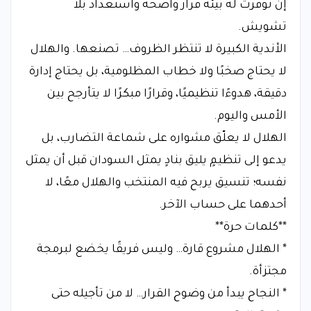
إن توفرت له بيئة قرار واضحة واستعداد بلا
تشويش.
الأندية الكبيرة لا تنتظر الظروف… تصنعها. والهلال
لا يحتاج صخبًا ولا خطاب المظلومية، بل يحتاج إدارة
دقيقة، هدوءًا تنظيميًا، وقرارًا مبكرًا لا يتأرجح بين
الأمس واليوم.
الهلال لا يعلّق مشواره على شماعة التضارب، بل
يدعو إلى تنظيمٍ يليق بنادٍ يمثل السودان قبل أن يمثل
نفسه؛ تنسيق يربح فيه المنتخب والهلال معًا، لا
أحدهما على حساب الآخر.
**كلمات حرة**
* الهلال مشروع قارة… وليس فريقًا يخضع لبرمجة
مجتزأة.
* النجاح يبدأ من وضوح القرار… لا من تأجيله حتى