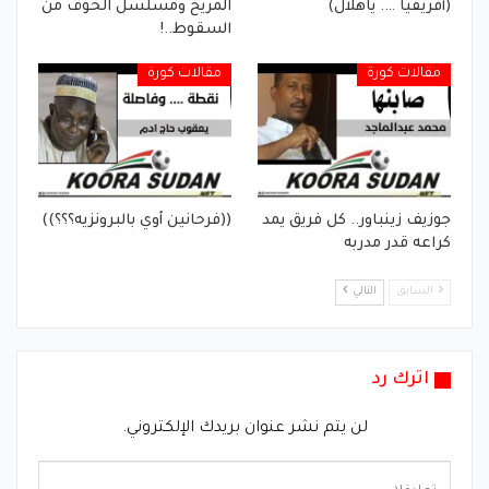
(أفريقيا …. ياهلال)
المريخ ومسلسل الخوف من
السقوط..!
مقالات كورة
مقالات كورة
جوزيف زينباور.. كل فريق يمد
((فرحانين أوي بالبرونزيه؟؟؟))
كراعه قدر مدربه
السابق
التالي
اترك رد
لن يتم نشر عنوان بريدك الإلكتروني.