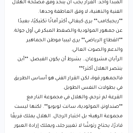
المبدأ واحد: القرار يجب أن يُتخذ وفق مصلحة الهلال
الفنية والذهنية، لا وفق العاطفة وحدها.
**ريجيكامب** يرى كيغالي أكثر أمانًا تكتيكيًا، بعيدًا
عن جمهور المولودية والضغط المبكر في أول جولة.
**القطاع الرياضي** يرى ليبيا موطن الجماهير
والدعم والصوت العالي.
الرأيان مشروعان… بشرط أن يكون الفيصل: **أين
ينتصر الهلال أكثر؟**
فالجمهور قوة، لكن القرار الفني هو أساس الطريق
في بطولات النفس الطويل.
القرعة لم ترحم، والهلال في مجموعة النار مع
**صنداونز، المولودية، سانت لوبوبو**. لكنها ليست
مجموعة الرهبة؛ بل اختبار الرجال. الهلال يملك فريقًا
قادرًا، يحتاج رتوشًا لا تغيير جلد، ويملك إرادة العبور