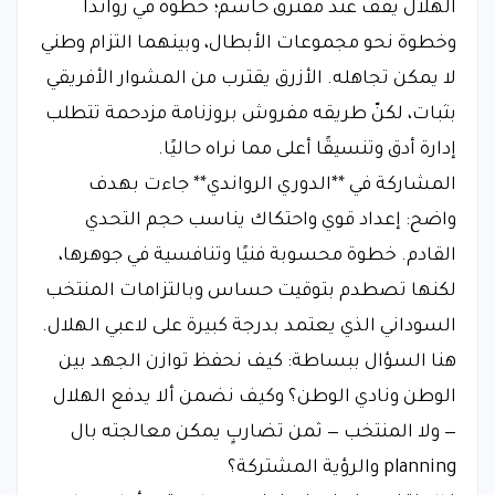
الهلال يقف عند مفترق حاسم؛ خطوة في رواندا
وخطوة نحو مجموعات الأبطال، وبينهما التزام وطني
لا يمكن تجاهله. الأزرق يقترب من المشوار الأفريقي
بثبات، لكنّ طريقه مفروش بروزنامة مزدحمة تتطلب
إدارة أدق وتنسيقًا أعلى مما نراه حاليًا.
المشاركة في **الدوري الرواندي** جاءت بهدف
واضح: إعداد قوي واحتكاك يناسب حجم التحدي
القادم. خطوة محسوبة فنيًا وتنافسية في جوهرها،
لكنها تصطدم بتوقيت حساس وبالتزامات المنتخب
السوداني الذي يعتمد بدرجة كبيرة على لاعبي الهلال.
هنا السؤال ببساطة: كيف نحفظ توازن الجهد بين
الوطن ونادي الوطن؟ وكيف نضمن ألا يدفع الهلال
— ولا المنتخب — ثمن تضاربٍ يمكن معالجته بال
planning والرؤية المشتركة؟