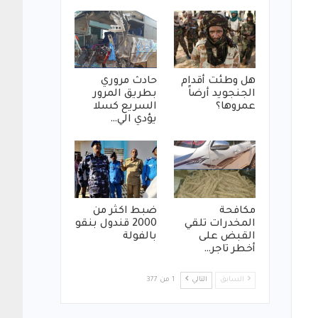
هل وطئت أقدام
حادث مروري
الجنجويد أرضاً
بطريق المرور
عمروها؟
السريع كسلا
يؤدي الي…
مكافحة
ضبط اكثر من
المخدرات تلقي
2000 قندول بنقو
القبض على
بالفولة
أخطر تاجر…
السابق
التالي
1 من 377