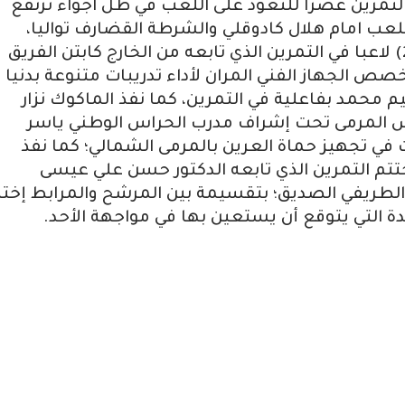
التمرين عصرا للتعود على اللعب في ظل اجواء ترتفع
لعب امام هلال كادوقلي والشرطة القضارف تواليا،
وشهد تمرين الهلال الرئيسي مشاركة (20) لاعبا في التمرين الذي تابعه من الخارج كابتن الفريق
خصص الجهاز الفني المران لأداء تدريبات متنوعة بدنيا
محمد بفاعلية في التمرين، كما نفذ الماكوك نزار
س المرمى تحت إشراف مدرب الحراس الوطني ياسر
ي تجهيز حماة العرين بالمرمى الشمالي؛ كما نفذ
تتم التمرين الذي تابعه الدكتور حسن علي عيسى
ذ الطريفي الصديق؛ بتقسيمة بين المرشح والمرابط إختب
ة التي يتوقع أن يستعين بها في مواجهة الأحد.