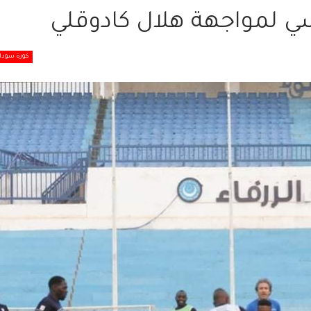
يسي لمواجهة هلال كادوقلي
كورة سودان