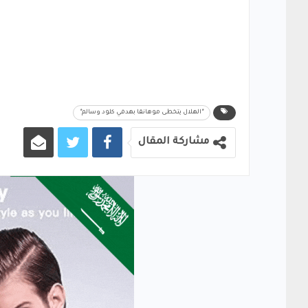
*الهلال يتخطى موهانقا بهدفي كلود وسالم*
مشاركة المقال