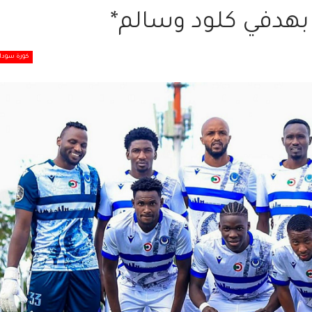
بهدفي كلود وسالم*
كورة سودان