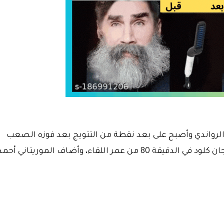
الرواندي وأصبح على بعد نقطة من التتويج بعد فوزه الصعب
عصر اليوم على فريق موهانقا بهدفي البوروندي جان كلود في الدقيقة 80 من عمر اللقاء، وأضاف الموريتاني أحم