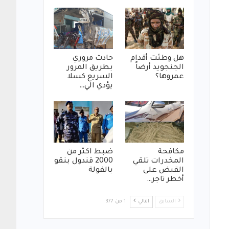
هل وطئت أقدام
حادث مروري
الجنجويد أرضاً
بطريق المرور
عمروها؟
السريع كسلا
يؤدي الي…
مكافحة
ضبط اكثر من
المخدرات تلقي
2000 قندول بنقو
القبض على
بالفولة
أخطر تاجر…
السابق
التالي
1 من 377