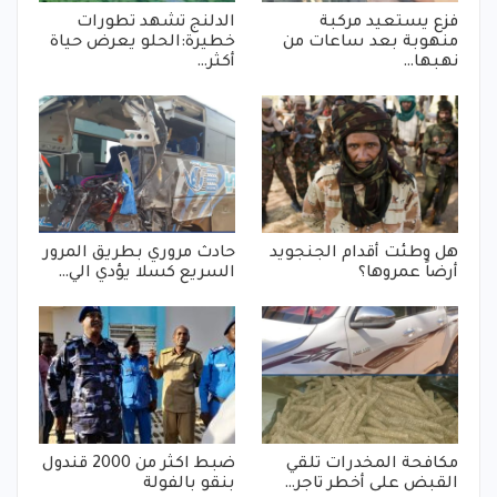
فزع يستعيد مركبة
الدلنج تشهد تطورات
منهوبة بعد ساعات من
خطيرة:الحلو يعرض حياة
نهبها…
أكثر…
هل وطئت أقدام الجنجويد
حادث مروري بطريق المرور
أرضاً عمروها؟
السريع كسلا يؤدي الي…
مكافحة المخدرات تلقي
ضبط اكثر من 2000 قندول
القبض على أخطر تاجر…
بنقو بالفولة