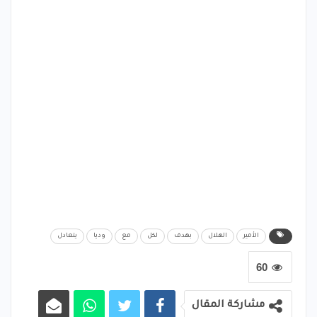
الأمير
الهلال
بهدف
لكل
مع
وديا
يتعادل
60
مشاركة المقال