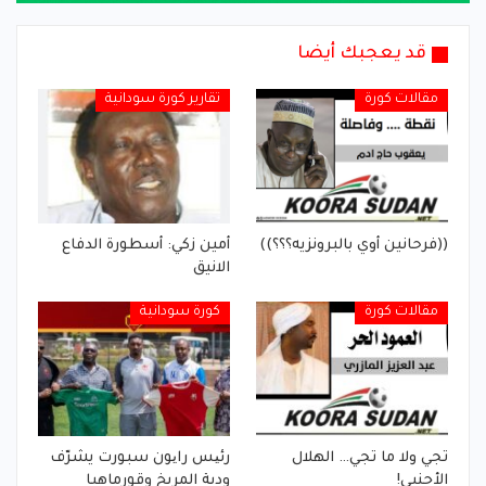
قد يعجبك أيضا
مقالات كورة
تقارير كورة سودانية
((فرحانين أوي بالبرونزيه؟؟؟))
أمين زكي: أسطورة الدفاع
الانيق
مقالات كورة
كورة سودانية
تجي ولا ما تجي… الهلال
رئیس رایون سبورت يشرّف
الأجنبي!
ودية المريخ وقورماهيا