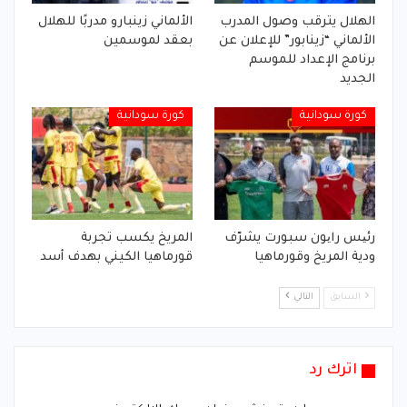
الهلال يترقب وصول المدرب
الألماني زينبارو مدربًا للهلال
الألماني “زينابور” للإعلان عن
بعقد لموسمين
برنامج الإعداد للموسم
الجديد
كورة سودانية
كورة سودانية
رئیس رایون سبورت يشرّف
المريخ يكسب تجربة
ودية المريخ وقورماهيا
قورماهيا الكيني بهدف أسد
السابق
التالي
اترك رد