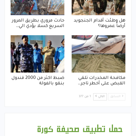
هل وطئت أقدام الجنجويد
حادث مروري بطريق المرور
أرضاً عمروها؟
السريع كسلا يؤدي الي…
مكافحة المخدرات تلقي
ضبط اكثر من 2000 قندول
القبض على أخطر تاجر…
بنقو بالفولة
السابق
التالي
1 من 377