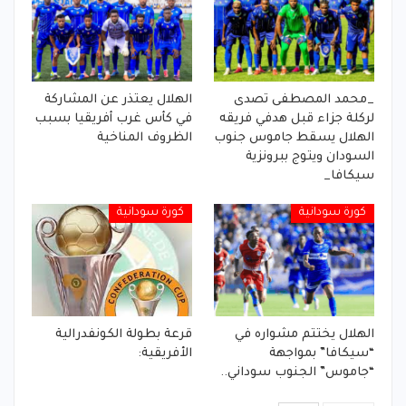
_محمد المصطفى تصدى
الهلال يعتذر عن المشاركة
لركلة جزاء قبل هدفي فريقه
في كأس غرب أفريقيا بسبب
الهلال يسقط جاموس جنوب
الظروف المناخية
السودان ويتوج ببرونزية
سيكافا_
كورة سودانية
كورة سودانية
الهلال يختتم مشواره في
قرعة بطولة الكونفدرالية
“سيكافا” بمواجهة
الأفريقية:
“جاموس” الجنوب سوداني..