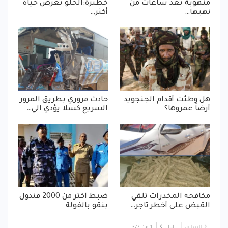
منهوبة بعد ساعات من
خطيرة:الحلو يعرض حياة
نهبها…
أكثر…
هل وطئت أقدام الجنجويد
حادث مروري بطريق المرور
أرضاً عمروها؟
السريع كسلا يؤدي الي…
مكافحة المخدرات تلقي
ضبط اكثر من 2000 قندول
القبض على أخطر تاجر…
بنقو بالفولة
السابق
التالي
1 من 377