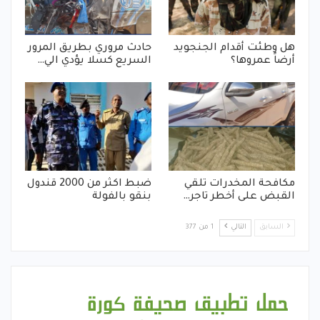
هل وطئت أقدام الجنجويد
حادث مروري بطريق المرور
أرضاً عمروها؟
السريع كسلا يؤدي الي…
مكافحة المخدرات تلقي
ضبط اكثر من 2000 قندول
القبض على أخطر تاجر…
بنقو بالفولة
السابق
التالي
1 من 377