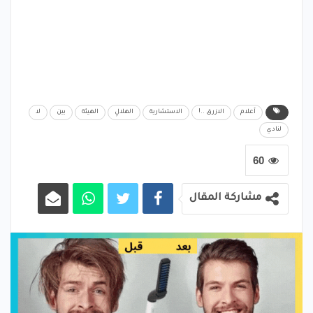
آعلام
الازرق ..!
الاستشارية
الهلالِ
الهيئة
ﺑﻴﻦ
لا
لنادي
60
مشاركة المقال