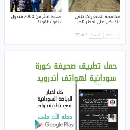
مكافحة المخدرات تلقي
ضبط اكثر من 2000 قندول
القبض على أخطر تاجر…
بنقو بالفولة
السابق
التالي
1 من 377