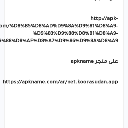
http://apk-
.com/%D8%B5%D8%AD%D9%8A%D9%81%D8%A9-
%D9%83%D9%88%D8%B1%D8%A9-
9%88%D8%AF%D8%A7%D9%86%D9%8A%D8%A9
على متجر
apkname
https://apkname.com/ar/net.koorasudan.app