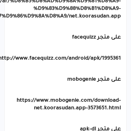
com/ar/%D8%B5%D8%AD%D9%8A%D9%81%D8%A9-
%D9%83%D9%88%D8%B1%D8%A9-
D9%86%D9%8A%D8%A9/net.koorasudan.app
على متجر
facequizz
http://www.facequizz.com/android/apk/1995361
على متجر
mobogenie
https://www.mobogenie.com/download-
net.koorasudan.app-3573651.html
على متجر
apk-dl