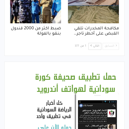
مكافحة المخدرات تلقي
ضبط اكثر من 2000 قندول
القبض على أخطر تاجر…
بنقو بالفولة
السابق
التالي
1 من 377