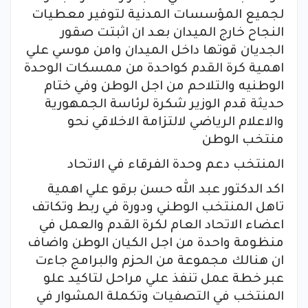
لجميع المؤسسات المدنية لتوفير معطيات
النجاح خارج الميدان بعد ان اثبتت صقور
الجديان قوتها داخل الميدان وامن موسي علي
اهمية كرة القدم كواحدة من ممسكات الوحدة
الوطنيه والتلاحم من اجل الوطن وفي ختام
حديثة قدم الوزير شكرة لرئاسة الجمهورية
والاعلام الرياضي لالتزامة الاخلاقي نحو
منتخب الوطن
المنتخب دعم وحدة الفرقاء في الاتحاد
اكد الدكتور عبد الله حسن برقو علي اهمية
تاهل المنتخب الوطني ودورة في ربط وتكاتف
اعضاء الاتحاد العام لكرة القدم والعمل في
منظومة واحدة من اجل الكيان الوطن واضاف
ان هنالك مجموعة من الحزم والبرامج جاءت
عبر خطة عمل تنفذ علي مراحل لتاكيد علو
المنتخب في التصفيات وتكملة المشوار في