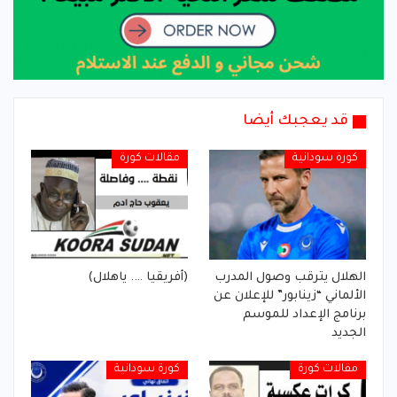
قد يعجبك أيضا
كورة سودانية
مقالات كورة
الهلال يترقب وصول المدرب
(أفريقيا …. ياهلال)
الألماني “زينابور” للإعلان عن
برنامج الإعداد للموسم
الجديد
مقالات كورة
كورة سودانية