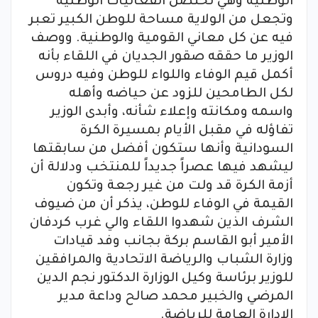
الوطنية وهي تحتضن الفعاليات الوطنية
وتجعل من الولاية مساحة للوطن الكبير تعبر
فيه عن كل معاني القومية والوطنية. ووصف
الوزير ما حققه صقور الجديان في اللقاء بأنه
أكمل قيم الوفاء واللواء للوطن وفيه دروس
لكل الطامحين للزود عن حياضه وأهله
واسمه ومكانته وإعلاء شأنه، وأبدى الوزير
تفاؤله في مقبل الأيام بمسيرة الكرة
السودانية وأنها ستكون أفضل من سابقتها
ليشهد فيها عصراً جديداً للمنتخب ودلالة أن
أزمة الكرة قد ولت من غير رجعة وتكون
القيمة في الوفاء للوطن، يذكر أن من ضيوف
الشرف الذين شهدوا اللقاء والي غرب كردفان
الأمير أبو القاسم بركة بجانب وفد قيادات
وزارة الشباب والرياضة الاتحادية والمرافقين
للوزير برئاسة وكيل الوزارة الدكتور نجم الدين
المرضي والخبير محمد صالح وداعة مدير
الإدارة العامة للرياضة.