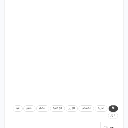
الكريم
المنتخب
الوزير
الوطنية
انتصار
دكتور
عبد
فوز