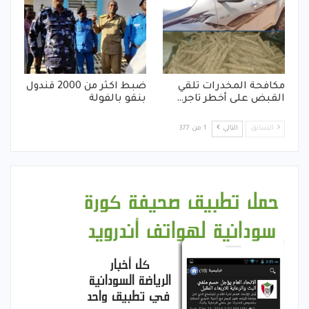
مكافحة المخدرات تلقي
ضبط اكثر من 2000 قندول
القبض على أخطر تاجر…
بنقو بالفولة
السابق
التالي
1 من 377