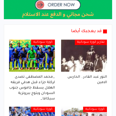
قد يعجبك أيضا
تقارير كورة سودانية
كورة سودانية
النور عبد القادر.. الحارس
_محمد المصطفى تصدى
الامين
لركلة جزاء قبل هدفي فريقه
الهلال يسقط جاموس جنوب
السودان ويتوج ببرونزية
سيكافا_
كورة سودانية
كورة سودانية