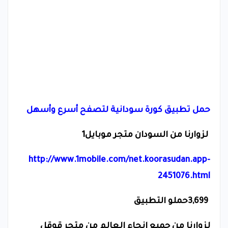
حمل تطبيق كورة سودانية لتصفح أسرع وأسهل
لزوارنا من السودان متجر موبايل1
http://www.1mobile.com/net.koorasudan.app-
2451076.html
3,699
حملو التطبيق
لزوارنا من جميع انحاء العالم من متجر قوقل