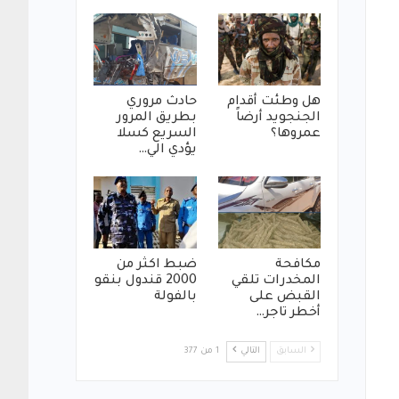
هل وطئت أقدام
حادث مروري
الجنجويد أرضاً
بطريق المرور
عمروها؟
السريع كسلا
يؤدي الي…
مكافحة
ضبط اكثر من
المخدرات تلقي
2000 قندول بنقو
القبض على
بالفولة
أخطر تاجر…
السابق
التالي
1 من 377