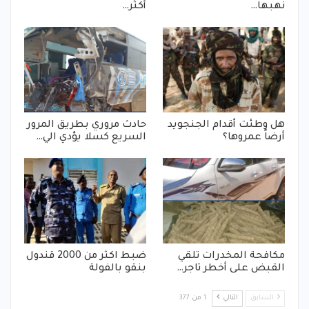
نهبها…
أكثر…
هل وطئت أقدام الجنجويد
حادث مروري بطريق المرور
أرضاً عمروها؟
السريع كسلا يؤدي الي…
مكافحة المخدرات تلقي
ضبط اكثر من 2000 قندول
القبض على أخطر تاجر…
بنقو بالفولة
السابق
التالي
1 من 377