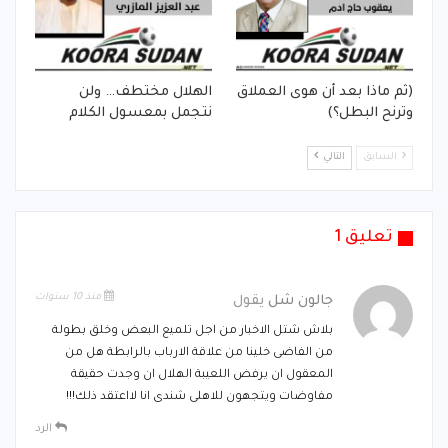
(ثم ماذا بعد أن هوى العملاق
الهلال مختطف… ولن
وترنح البطل؟)
نتجمل بمعسول الكلام
السابق
التالي
تعليق 1
منذ 10 سنوات
جالون شل
يقول
بلاش شتل الاخبار من اجل تلميع البعض وخلق بطولة
من الفاضى خلينا من علاقة الارباب بالرابطة هل من
المعقول ان يرفض اللعيبة الهلال ان وجدت حقيقة
مفاوضات ويتجهون للاهلى شندى انا لااعتقد ذلك!!!
الرد