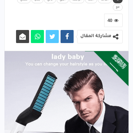
اتفاقه
احمد
الرابطة
اهلي
ثنائي
جلال
شندي
مع
40
مشاركة المقال