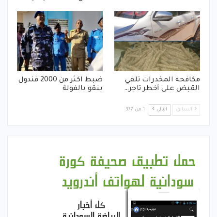
مكافحة المخدرات تلقي
ضبط اكثر من 2000 قندول
القبض على أخطر تاجر…
بنقو بالفولة
السابق
التالي
1 من 377