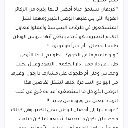
حكم السودان..!
* كردفان تستحق حياة أفضل لأنها ركيزة من الركائز
القوية التي بني عليها الوطن الكبير ومهما نشز
المتسكعون في طرقات السياسة وأعملوا معاول
الهدم لتدميره فهو ثابت، ويكفي أنها عروس الوطن..
طيبة الخصال.. أم خيراً جوة وبره..!!
* ولو علمتم ما في الخوي؟… لطويتم إليها الأرض
طي.. في دار حمر.. دار الحكمة.. النهود وعيال بخيت
وخماس وحتى أم طجوك على مشارف دارفور.. وغيرها
من البوادي الساحرة..كلها تشكل تفاصيل هذا
الوطن الذي كل ما استصغره أعداءه خرج من تحت
الرماد ليعلن عن وجوده من جديد..!!
* عودة بارا إلى أحضان الوطن تعني الكثير، وهي كذلك
محطة لن يكون ما بعدها شبيهة لما كان قبلها،