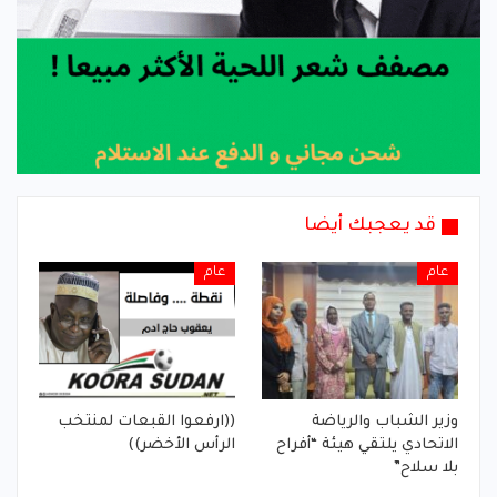
قد يعجبك أيضا
عام
عام
وزير الشباب والرياضة
((ارفعوا القبعات لمنتخب
الاتحادي يلتقي هيئة “أفراح
الرأس الأخضر))
بلا سلاح”