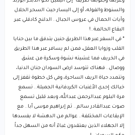
وغربها وجنوبها طريقا ً إلى اليمين نحو الدبكر أبوزبد
والسنوط والفوله، أو إلى اليسار حيث السحر الحلال
وآيات الحمال في عروس الجبال.. الدلنج كادقلي عبر
البقاع الحالمة..!
* في السفر عبر هذا الطريق حنين يتدفق ما بين حنايا
القلب وزوايا العقل، فمن لم يسافر عبر هذا الطريق
في الخريف فما غشيته نشوة وسكرة من عشق
ووصال.. فهناك تتوسد ارض السودان جنان الدنيا،
وتتمدد حياة الريف الساحرة، وفي كل خطوة تقفز إلى
خيالك إحدى الأغنيات الكردفانية الجميلة.. تسمع
مرة البلوم عبدالرحمن عبدالله، وبعد قليل تسمع
صوت عبدالقادر سالم.. ثم إبراهيم موسى أبا.. مع
الإيقاعات المختلفة.. عوالم من الدهشة لا يفسدها
إلا الجهلاء الذين يعتقدون غباءً أنه من السهل جداً