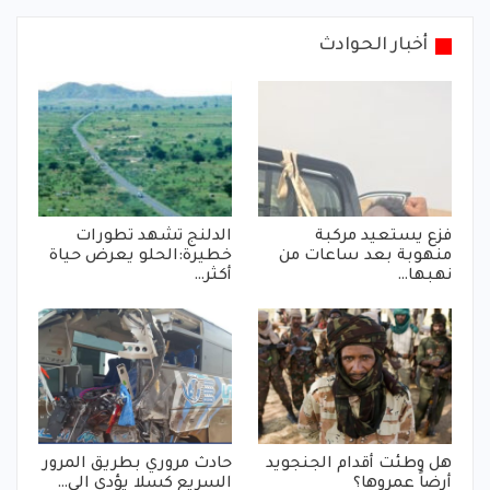
أخبار الحوادث
فزع يستعيد مركبة
الدلنج تشهد تطورات
منهوبة بعد ساعات من
خطيرة:الحلو يعرض حياة
نهبها…
أكثر…
هل وطئت أقدام الجنجويد
حادث مروري بطريق المرور
أرضاً عمروها؟
السريع كسلا يؤدي الي…