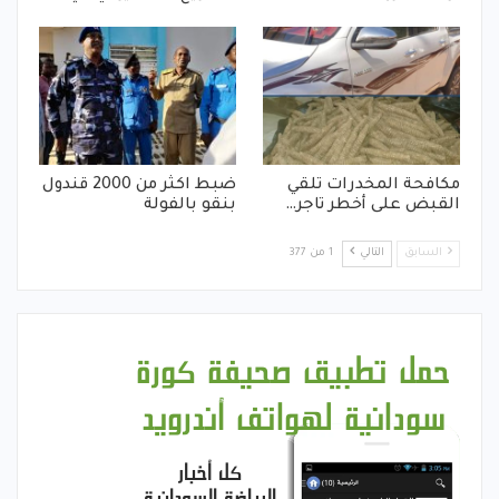
مكافحة المخدرات تلقي
ضبط اكثر من 2000 قندول
القبض على أخطر تاجر…
بنقو بالفولة
السابق
التالي
1 من 377