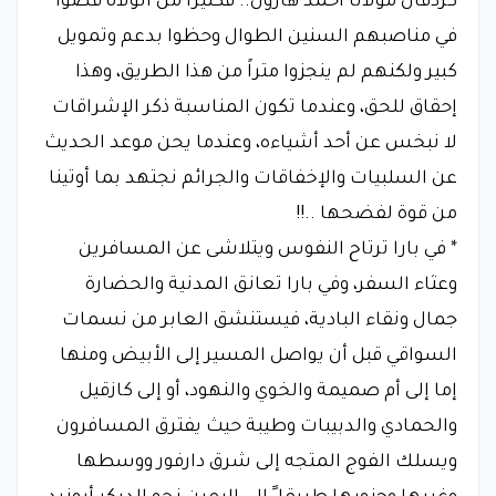
كردفان مولانا أحمد هارون.. فكثيراً من الولاة قضوا
في مناصبهم السنين الطوال وحظوا بدعم وتمويل
كبير ولكنهم لم ينجزوا متراً من هذا الطريق، وهذا
إحقاق للحق، وعندما تكون المناسبة ذكر الإشراقات
لا نبخس عن أحد أشياءه، وعندما يحن موعد الحديث
عن السلبيات والإخفاقات والجرائم نجتهد بما أوتينا
من قوة لفضحها ..!!
* في بارا ترتاح النفوس ويتلاشى عن المسافرين
وعثاء السفر، وفي بارا تعانق المدنية والحضارة
جمال ونقاء البادية، فيستنشق العابر من نسمات
السواقي قبل أن يواصل المسير إلى الأبيض ومنها
إما إلى أم صميمة والخوي والنهود، أو إلى كازقيل
والحمادي والدبيبات وطيبة حيث يفترق المسافرون
ويسلك الفوج المتجه إلى شرق دارفور ووسطها