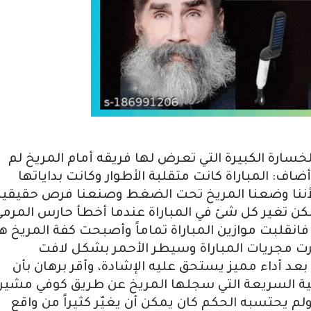
لخسارة الكبيرة التي تعرض لها فريقه أمام المريخ لم
ضاف: المباراة كانت متقلبة الأطوار وكانت بداياتها
 لأننا وضعنا المريخ تحت الضغط وصنعنا فرص حقيقية
لكن تغير كل شئ في المباراة عندما أخطأ حارس المرمى
نقلبت موازين المباراة تماماً وأصبحت كفة المريخ ه
يرت مجريات المباراة وسيطر الأحمر بشكل لافت
عد أداء مميز يستحق عليه الإشادة، وأقر برهان بأن
نائية السريعة التي سجلها المريخ عن طريق كوفي مشيراً
م يحتسبه الحكم كان يمكن أن يغيّر كثيراً من واقع