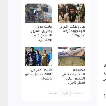
هل وطئت أقدام
حادث مروري
الجنجويد أرضاً
بطريق المرور
عمروها؟
السريع كسلا
يؤدي الي…
مكافحة
ضبط اكثر من
المخدرات تلقي
2000 قندول بنقو
ي
القبض على
بالفولة
أخطر تاجر…
السابق
التالي
1 من 377