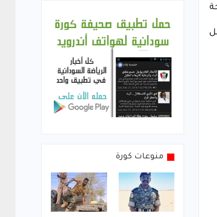
ة
ل
منوعات كورة