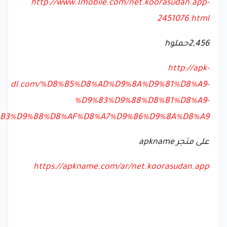
http://www.1mobile.com/net.koorasudan.app-
2451076.html
2,456
حملو
h
http://apk-
dl.com/%D8%B5%D8%AD%D9%8A%D9%81%D8%A9-
%D9%83%D9%88%D8%B1%D8%A9-
B3%D9%88%D8%AF%D8%A7%D9%86%D9%8A%D8%A9
على متجر
apkname
https://apkname.com/ar/net.koorasudan.app