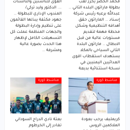
محمد الخضر يحرز لقب
القوى للناشئين والناشئات
بطولة ماراثون البلده الثاني …
…. الدكتور وليد تركي/
عبدالله برعيه رئيس شركة
المندوب الإداري للبطولة …
إسناد … الماراثون حقق
جهود مكثفة يبذلها القائمون
أهدافه التنظيمية وشكل
على تنظيم وإدارة البطولة
محطة مهمة لتقديم
والجهات المنظمة عملت كل
مستويات عالية من قبل
التسهيلات الكامل لإظهار
الابطال … ماراثون البلدة
هذا الحدث بصورة عالية
الثاني السياحي بالمكلا
ومشرفة …
يستهدف استقطاب اقوى
العدائيين اليمنيين في
نسخة استثنائية بديعة
مناشط كورة
مناشط كورة
كريمليف يرحب بعودة
بعثة نادي الدراج السوداني
الملاكمين الروس
تغادر إلى الخرطوم