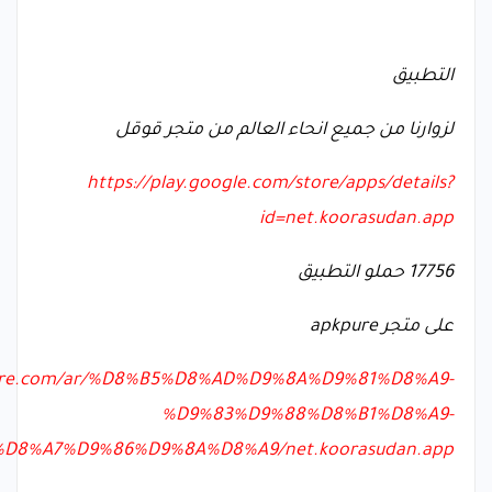
التطبيق
لزوارنا من جميع انحاء العالم من متجر قوقل
https://play.google.com/store/apps/details?
id=net.koorasudan.app
17756
حملو التطبيق
على متجر
apkpure
pure.com/ar/%D8%B5%D8%AD%D9%8A%D9%81%D8%A9-
%D9%83%D9%88%D8%B1%D8%A9-
8%A7%D9%86%D9%8A%D8%A9/net.koorasudan.app