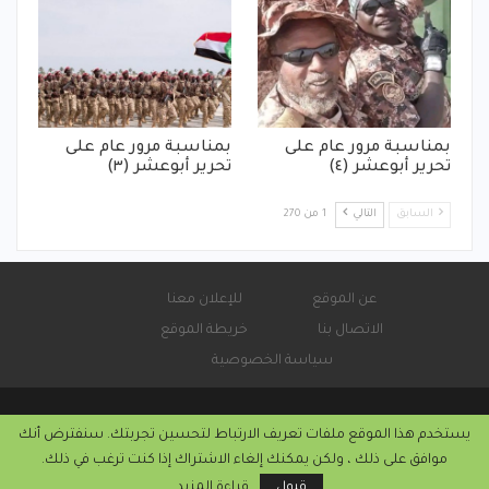
بمناسبة مرور عام على
بمناسبة مرور عام على
تحرير أبوعشر (٤)
تحرير أبوعشر (٣)
السابق
التالي
1 من 270
عن الموقع
للإعلان معنا
الاتصال بنا
خريطة الموقع
سياسة الخصوصية
يستخدم هذا الموقع ملفات تعريف الارتباط لتحسين تجربتك. سنفترض أنك
© 2026 - صحيفة كورة سودانية الإلكترونية.
موافق على ذلك ، ولكن يمكنك إلغاء الاشتراك إذا كنت ترغب في ذلك.
التركيب والاستضافة من
كريستا هوست
قبول
قراءة المزيد