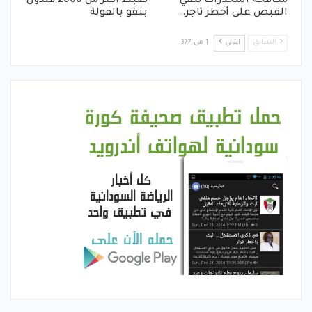
مكافحة المخدرات تلقي
ضبط اكثر من 2000 قندول
القبض على أخطر تاجر…
بنقو بالفولة
السابق
التالي
1 من 377