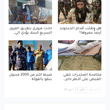
هل وطئت أقدام الجنجويد
حادث مروري بطريق المرور
أرضاً عمروها؟
السريع كسلا يؤدي الي…
مكافحة المخدرات تلقي
ضبط اكثر من 2000 قندول
القبض على أخطر تاجر…
بنقو بالفولة
السابق
التالي
1 من 377