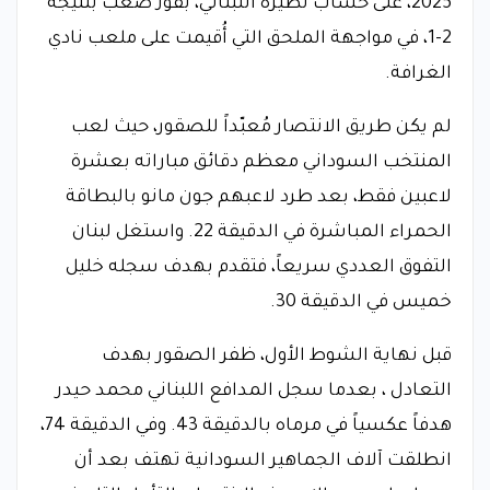
2025، على حساب نظيره اللبناني، بفوز صعب بنتيجة
2-1، في مواجهة الملحق التي أُقيمت على ملعب نادي
الغرافة.
لم يكن طريق الانتصار مُعبّداً للصقور، حيث لعب
المنتخب السوداني معظم دقائق مباراته بعشرة
لاعبين فقط، بعد طرد لاعبهم جون مانو بالبطاقة
الحمراء المباشرة في الدقيقة 22. واستغل لبنان
التفوق العددي سريعاً، فتقدم بهدف سجله خليل
خميس في الدقيقة 30.
قبل نهاية الشوط الأول، ظفر الصقور بهدف
التعادل ، بعدما سجل المدافع اللبناني محمد حيدر
هدفاً عكسياً في مرماه بالدقيقة 43. وفي الدقيقة 74،
انطلقت آلاف الجماهير السودانية تهتف بعد أن