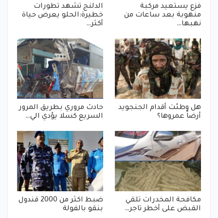
فزع يستعيد مركبة
الدلنج تشهد تطورات
منهوبة بعد ساعات من
خطيرة:الحلو يعرض حياة
نهبها…
أكثر…
هل وطئت أقدام الجنجويد
حادث مروري بطريق المرور
أرضاً عمروها؟
السريع كسلا يؤدي الي…
مكافحة المخدرات تلقي
ضبط اكثر من 2000 قندول
القبض على أخطر تاجر…
بنقو بالفولة