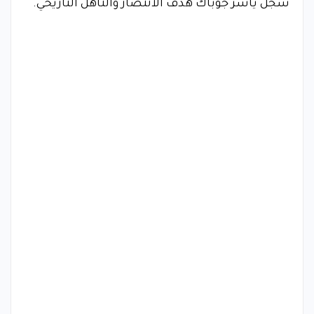
سجل ياسر جوباك هدف الانتصار والتأهل التاريخي.