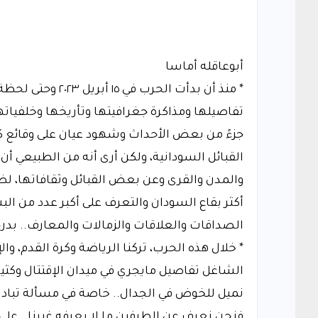
أبوعاقله أماسا
* منذ أن بدأت الح
تفاصيلها ومذاكرة جغرافيتها وتأريخها وخلفيات
جزءً من بعض الأحداث وشهود عيان على وقائع كا
القبائل السودانية، ولكن أرى أنه من الطبيعي 
والمدن والقرى وعن بعض القبائل وثقافاتها، لظرو
أكثر بقاع السودان والتعرف على أكبر عدد من الب
الصداقات والعلاقات والزمالات والمعارف.. بدرجة
* خلال هذه الحرب، تركنا الرياضة وكرة القدم، 
الشاغل تفاصيل مايجري في ميدان الإقتتال وكثي
نميل للخوض في الجدال.. خاصة في مسألة تبادل
فنحن نعرف عن الطرفين ما لا يعرفه غيرنا.. على