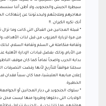
سيطرة الجيش والجنجويد، ولا أظن أننا سنسم
مهاجرهم وملاجئهم وليحدثوننا عن إنتهاكات ا
أنك تكره الكيزان..!!
* قبيلة المجانين من القبائل التي كانت وما تز
من مرة لزيارة المزروب من قبل لذات الأهداف، ول
وثقافة متكاملة في السلم وثقافة السلام، لذلك ل
من الأيام، وذلك بفضل قيادات الإدارة الأهلية 
بداية الحرب واضحاً تماماً كما كان موقف الناظر
سجلتا مواقفاً للتأريخ لأنها رفضت التصرفات ال
الخطيرة.
* سلوك الجنجويد في ديار المجانين أو الجوامعة 
الولايات التي دخلوها وطردوا منها ليست محل ش
هواتفهم، وما زلنا نحن في الجزيرة نتداول فظائعه