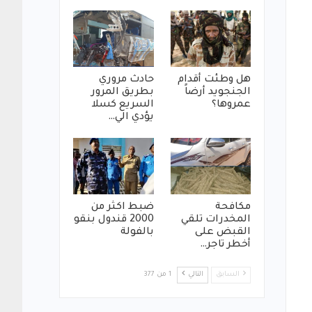
هل وطئت أقدام
حادث مروري
الجنجويد أرضاً
بطريق المرور
عمروها؟
السريع كسلا
يؤدي الي…
مكافحة
ضبط اكثر من
المخدرات تلقي
2000 قندول بنقو
القبض على
بالفولة
أخطر تاجر…
السابق
التالي
1 من 377