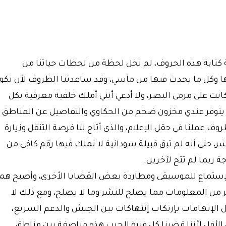
رب في ١٥ أبريل ٢٠٢٣ وحتى لحظة كتابة هذه الحروف، لم تخل لحظة من لحظات حياتنا من
ها وكل ما يحدث فيها من مآسي، وقد ساعدتنا الظروف لأن نكو
نت على مرمى البصر، ولا أدعي أنني أملك خلفية معرفية بكل
أن يتوفر عندي مخزون ضخم من الحكاوي والتفاصيل عن المناطق
ف عملنا في حقل الإعلام، والذي أتاح لنا فرصة التنقل وزيارة
شر، حتى أنه لم تبق قبيلة سودانية لا نملك فيها رقم كافي من
 ربما لم تتح لآخرين.
والإستماع للموسيقى ومطاردة بعض القضايا الأخرى، وأصبح همن
ر من المعلومات مما يصلح للنشر وما لا يصلح، ومع ذلك لا
 الإتهامات بإرتكاب إنتهاكات بين الجيش والدعم السريع،
 الأقل لأننا قضينا كل فترة الحرب هذه مناصفة بين مناطق