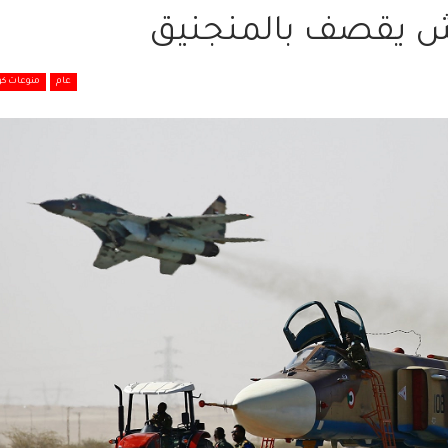
ش يقصف بالمنجنيق
عام
منوعات كو