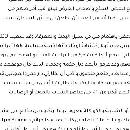
ح لبعض السذج وأصحاب الغرض ليبثوا فينا أمراضهم من
لجيش.. كما أنه من العيب أن تطعن في جيش السودان بسبب
ال تحظى بإهتمام مني في سبيل البحث والمعرفة، وقد سعيت لأكثر
يس جديداً ولا إكتشافاً لو قلت أنها قبيلة مسالمة ولها أعراف
م نسمع أنها كانت جزءً من النزاعات القبلية والهمجية في يوم
عندهم، وقد عرفوا بأنهم ديار حكمة وحكماء، لذلك كان موقفهم م
 عبدالقادر منعم منصور، وأظن أن نظارتي دار حمر والمجانين قد
همجية ومحاكاة ما ارتكبته النظارات الأخرى من جرائم بسبب
إعلان مبايعة المليشيا، مما كان سبباً فقدان قبائلهم لأكثر من ٦٠٪ من عناصر الشباب بالموت أو الإصابات
أو الشنابلة والكواهلة معروف، وما ارتكبوه من مذابح على امتدا
ك، ولا اتهامات باطلة بل كانت جميعها جرائم موثقة بكاميرا
م بمزيد من الأسى والألم ولا نذكرهم بخير أبداـ، ولا أظن أن