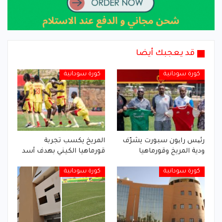
قد يعجبك أيضا
كورة سودانية
كورة سودانية
رئیس رایون سبورت يشرّف
المريخ يكسب تجربة
ودية المريخ وقورماهيا
قورماهيا الكيني بهدف أسد
كورة سودانية
كورة سودانية