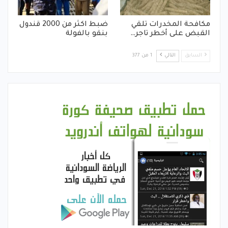
مكافحة المخدرات تلقي
ضبط اكثر من 2000 قندول
القبض على أخطر تاجر…
بنقو بالفولة
السابق
التالي
1 من 377