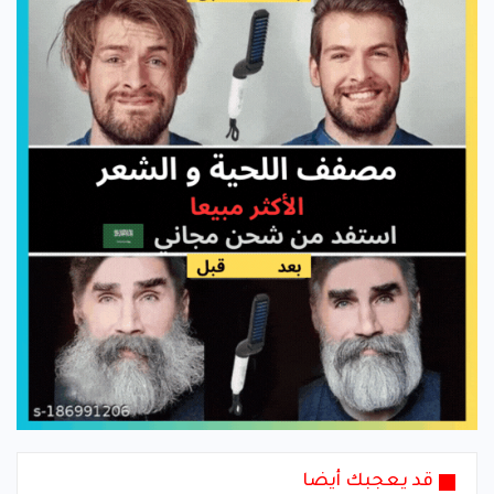
قد يعجبك أيضا