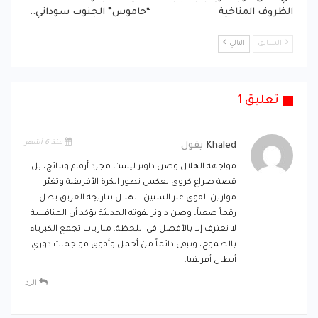
الظروف المناخية
“جاموس” الجنوب سوداني..
السابق
التالي
تعليق 1
منذ 6 أشهر
Khaled
يقول
مواجهة الهلال وصن داونز ليست مجرد أرقام ونتائج، بل
قصة صراع كروي يعكس تطور الكرة الأفريقية وتغيّر
موازين القوى عبر السنين. الهلال بتاريخِه العريق يظل
رقماً صعباً، وصن داونز بقوته الحديثة يؤكد أن المنافسة
لا تعترف إلا بالأفضل في اللحظة. مباريات تجمع الكبرياء
بالطموح، وتبقى دائماً من أجمل وأقوى مواجهات دوري
أبطال أفريقيا.
الرد