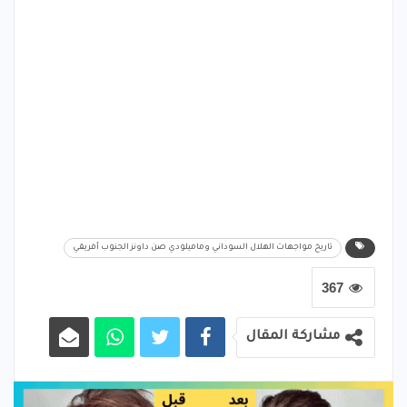
تاريخ مواجهات الهلال السوداني وماميلودي صن داونز الجنوب أفريقي
367
مشاركة المقال