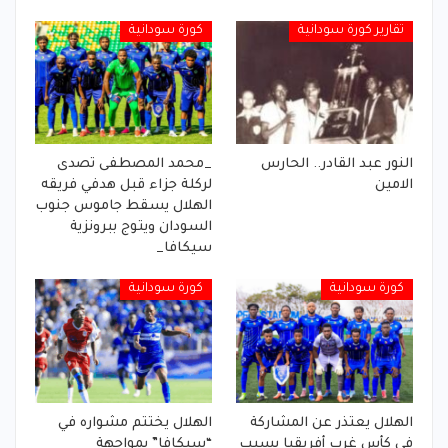
تقارير كورة سودانية
كورة سودانية
النور عبد القادر.. الحارس
_محمد المصطفى تصدى
الامين
لركلة جزاء قبل هدفي فريقه
الهلال يسقط جاموس جنوب
السودان ويتوج ببرونزية
سيكافا_
كورة سودانية
كورة سودانية
الهلال يعتذر عن المشاركة
الهلال يختتم مشواره في
في كأس غرب أفريقيا بسبب
“سيكافا” بمواجهة