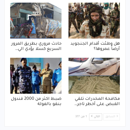
هل وطئت أقدام الجنجويد
حادث مروري بطريق المرور
أرضاً عمروها؟
السريع كسلا يؤدي الي…
مكافحة المخدرات تلقي
ضبط اكثر من 2000 قندول
القبض على أخطر تاجر…
بنقو بالفولة
السابق
التالي
1 من 377