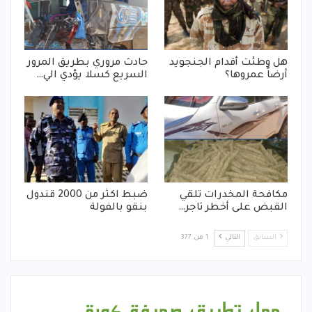
هل وطئت أقدام الجنجويد
حادث مروري بطريق المرور
أرضاً عمروها؟
السريع كسلا يؤدي الي…
مكافحة المخدرات تلقي
ضبط اكثر من 2000 قندول
القبض على أخطر تاجر…
بنقو بالفولة
السابق
التالي
1 من 377