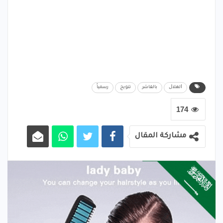
ﺍﻟﻬﻼﻝ
بالفاشر
تتويج
رسمياً
174
مشاركة المقال