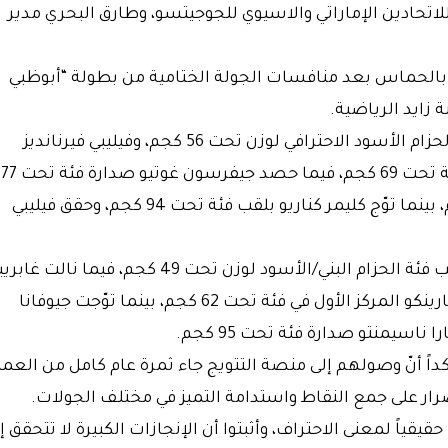
اتحادين الإماراتي والاسيوي للجوجيتسو، وطارق البحري مدير
بالحماس بعد منافسات الجولة الختامية من بطولة “أبوظبي
 زايد الرياضية.
وفي فئات الرجال، توّج برونو بورغيس بلقب فئة الحزام الأسود الاحترافي لوزن تحت 56 كجم، وفيليبي فيرنانديز
بلقب فئة تحت 62 كجم، وكريستيان لارا بلقب فئة تحت 69 كجم، فيما حصد جيفرسون غوتيو صدارة فئة تحت 77
كجم، ونال بابلو كوستوديا لقب فئة تحت 85 كجم، بينما توّج كليمر كناريو بلقب فئة تحت 94 كجم، وحقق فيليبي
وعلى مستوى السيدات، توّجت ديانا تيكسيرا بلقب فئة الحزام البني/الأسود لوزن تحت 49 كجم، فيما نالت 
بيريرا صدارة فئة تحت 55 كجم، وحققت بولينا تيتارينكو المركز الأول في فئة تحت 62 كجم، بينما توّجت جيوفانا
اً أنّ وصولهم إلى منصة التتويج جاء ثمرة عام كامل من العم
صرار على جمع النقاط واستدامة التميز في مختلف الجولات.
حقيقياً لمعنى الاحتراف، وأثبتوا أن الإنجازات الكبيرة لا تتحقق إل