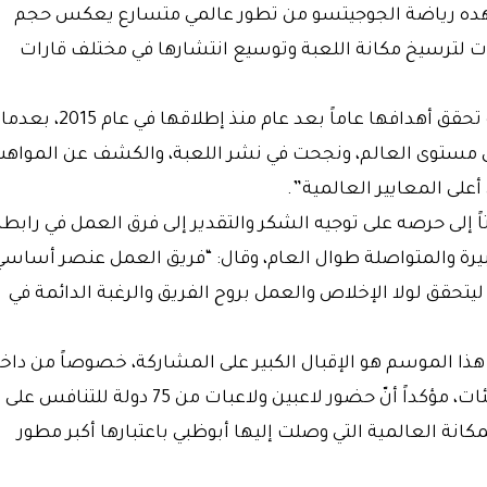
ا تشهده رياضة الجوجيتسو من تطور عالمي متسارع يعكس حجم
ات لترسيخ مكانة اللعبة وتوسيع انتشارها في مختلف قارات
وأضاف: “بطولة أبوظبي جراند سلام للجوجيتسو تحقق أهدافها عاماً بعد عام منذ إطلاقها في عام 2015، بعدما
ى مستوى العالم، ونجحت في نشر اللعبة، والكشف عن المواهب
على المعايير العالمية”.
تاً إلى حرصه على توجيه الشكر والتقدير إلى فرق العمل في رابطة
يرة والمتواصلة طوال العام، وقال: “فريق العمل عنصر أساسي
يتحقق لولا الإخلاص والعمل بروح الفريق والرغبة الدائمة في
ة هذا الموسم هو الإقبال الكبير على المشاركة، خصوصاً من داخ
الدولة، إلى جانب قوة المنافسات في مختلف الفئات، مؤكداً أنّ حضور لاعبين ولاعبات من 75 دولة للتنافس على
نة العالمية التي وصلت إليها أبوظبي باعتبارها أكبر مطور