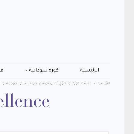
الرئيسية
كورة سودانية
فن
الرئيسية
مناشط كورة
تتوّج أبطال موسم “جراند سلام للجوجيتسو” ف