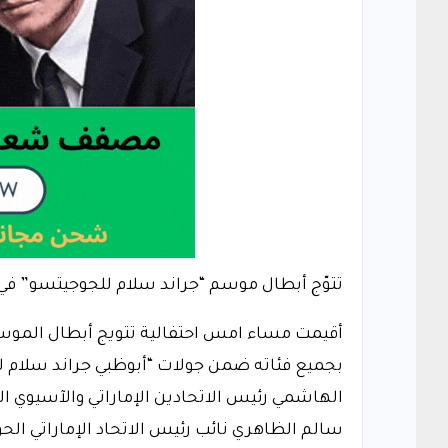
تتوّج أبطال موسم “جراند سلام للجوجيتسو” في 
أقيمت مساء امس احتفالية تتويج أبطال الموسم،
بجميع فئاته ضمن جولات “أبوظبي جراند سلام ل
الهاشمي رئيس الاتحادين الإماراتي والآسيوي ال
سالم الظاهري نائب رئيس الاتحاد الإماراتي ال