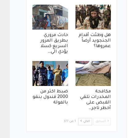
هل وطئت أقدام
حادث مروري
الجنجويد أرضاً
بطريق المرور
عمروها؟
السريع كسلا
يؤدي الي…
مكافحة
ضبط اكثر من
المخدرات تلقي
2000 قندول بنقو
القبض على
بالفولة
أخطر تاجر…
السابق
التالي
1 من 377