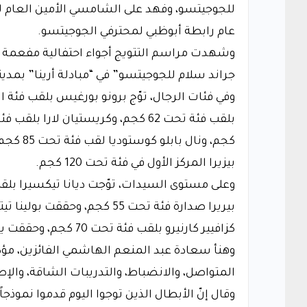
للجوجيتسو، وفهد على الشامسي الأمين العام لل
عام رابطة أبوظبي لمحترفي الجوجيتسو.
وشهدت مراسم التتويج أجواء احتفالية مفعمة 
جراند سلام للجوجيتسو” في “مبادلة أرينا” بمدينة
بيزيرا المركز الأول في فئة تحت 120 كجم.
كزافيير كارنيرو بلقب فئة تحت 70 كجم، وحققت يارا ناسيمنتو صدارة فئة تحت 95 كجم.
وهنأ سعادة عبد المنعم الهاشمي الفائزين، مؤكد
المتواصل، والانضباط، والتدريبات الشاقة، والإ
وقال إنّ الأبطال الذين توجوا اليوم قدموا نموذجاً 