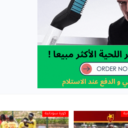
ية
كورة سودانية