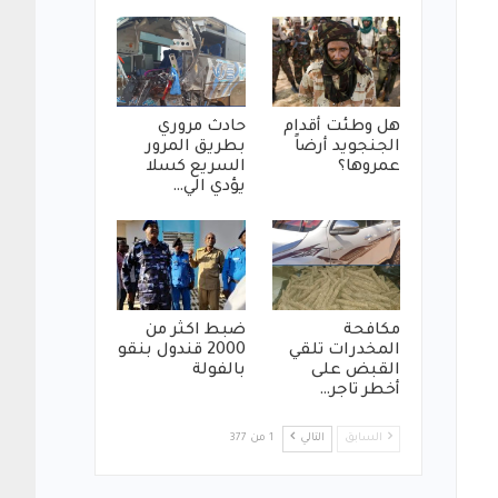
هل وطئت أقدام
حادث مروري
الجنجويد أرضاً
بطريق المرور
عمروها؟
السريع كسلا
يؤدي الي…
مكافحة
ضبط اكثر من
المخدرات تلقي
2000 قندول بنقو
القبض على
بالفولة
أخطر تاجر…
السابق
التالي
1 من 377