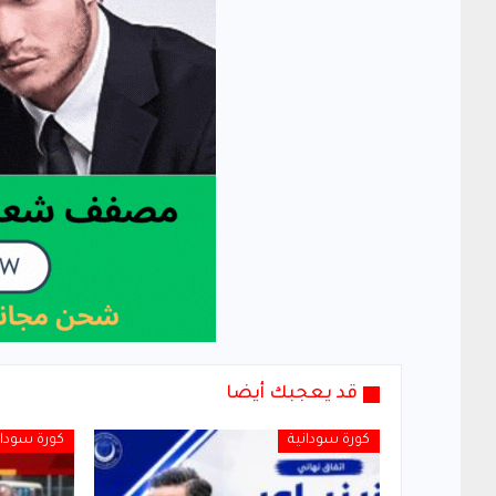
قد يعجبك أيضا
كورة سودانية
كورة سودان