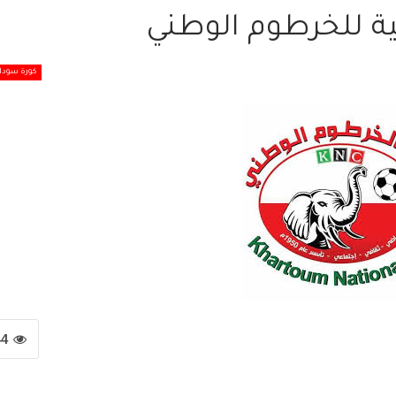
ة للخرطوم الوطني
كورة سودان
44