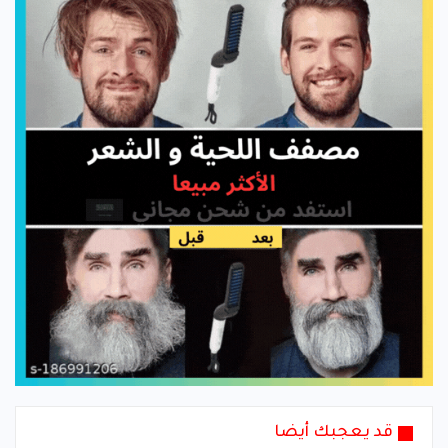
قد يعجبك أيضا