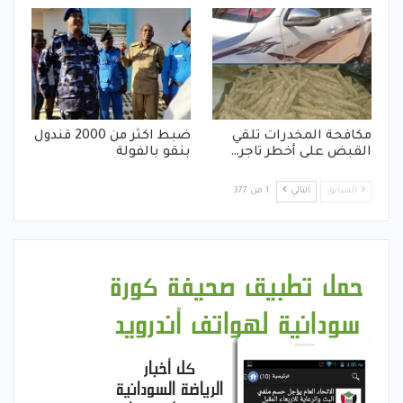
مكافحة المخدرات تلقي
ضبط اكثر من 2000 قندول
القبض على أخطر تاجر…
بنقو بالفولة
السابق
التالي
1 من 377