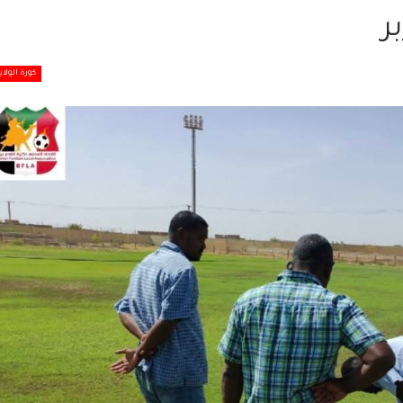
ر
كورة الولاي