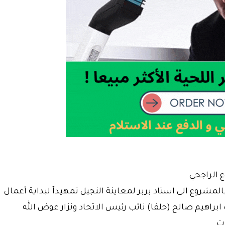
 الراجحي
شروع الى استاد بربر لمعاينة النجيل تمهيدآ لبداية أعمال
راهيم صالح (حلفا) نائب رئيس الاتحاد ونزار عوض الله
ت.