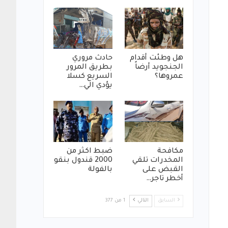
هل وطئت أقدام
حادث مروري
الجنجويد أرضاً
بطريق المرور
عمروها؟
السريع كسلا
يؤدي الي…
مكافحة
ضبط اكثر من
المخدرات تلقي
2000 قندول بنقو
القبض على
بالفولة
أخطر تاجر…
السابق
التالي
1 من 377