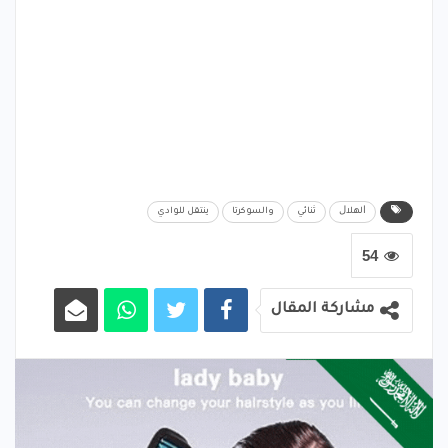
ﺍﻟﻬﻼﻝ
ثنائي
والسوكرتا
ينتقل للوادي
54
مشاركة المقال