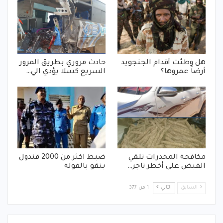
هل وطئت أقدام الجنجويد
حادث مروري بطريق المرور
أرضاً عمروها؟
السريع كسلا يؤدي الي…
مكافحة المخدرات تلقي
ضبط اكثر من 2000 قندول
القبض على أخطر تاجر…
بنقو بالفولة
السابق
التالي
1 من 377