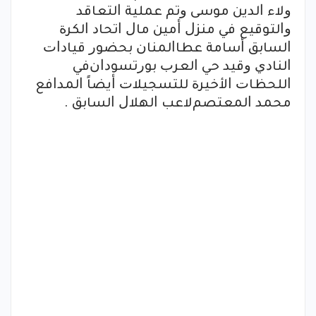
ﻭﻻء ﺍﻟﺪﻳﻦ ﻣﻮﺳﻰ ﻭﺗﻢ ﻋﻤﻠﻴﺔ ﺍﻟﺘﻌﺎﻗﺪ
ﻭﺍﻟﺘﻮﻗﻴﻊ ﻓﻲ ﻣﻨﺰﻝ ﺃﻣﻴﻦ ﻣﺎﻝ ﺍﺗﺤﺎﺩ ﺍﻟﻜﺮﺓ
ﺍﻟﺴﺎﺑﻖ ﺃﺳﺎﻣﺔ ﻋﻄﺎﺍﻟﻤﻨﺎﻥ ﺑﺤﻀﻮﺭ ﻗﻴﺎﺩﺍﺕ
ﺍﻟﻨﺎﺩﻱ ﻭﻗﻴﺪ ﺣﻲ ﺍﻟﻌﺮﺏ ﺑﻮﺭﺗﺴﻮﺩﺍﻥﻓﻲ
ﺍﻟﻠﺤﻈﺎﺕ ﺍﻷﺧﻴﺮﺓ ﻟﻠﺘﺴﺠﻴﻼﺕ ﺃﻳﻀﺎً ﺍﻟﻤﺪﺍﻓﻊ
ﻣﺤﻤﺪ ﺍﻟﻤﻌﺘﺼﻢﻻﻋﺐ ﺍﻟﻬﻼﻝ ﺍﻟﺴﺎﺑﻖ .