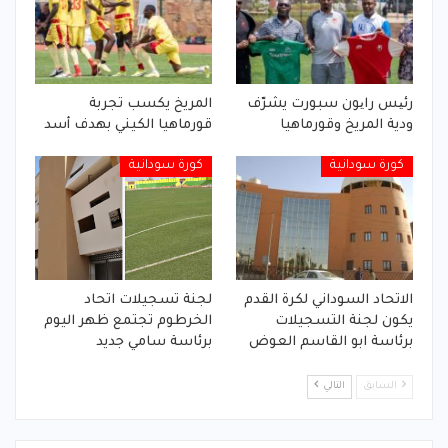
رئیس رایون سبورت يشرّف
المريخ يكسب تجربة
ودية المريخ وقورماهيا
قورماهيا الكيني بهدف أسد
كورة سودانية
كورة سودانية
الاتحاد السوداني لكرة القدم
لجنة تسجيلات اتحاد
يكون لجنة التسجيلات
الخرطوم تجتمع ظهر اليوم
برئاسة ابو القاسم العوض
برئاسة سامي جديد
السابق
التالي