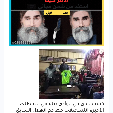
ﻛﺴﺐ ﻧﺎﺩﻱ ﺣﻲ ﺍﻟﻮﺍﺩﻱ ﻧﻴﺎﻻ ﻓﻲ ﺍﻟﻠﺤﻈﺎﺕ
ﺍﻷﺧﻴﺮﺓ ﺍﻟﺘﺴﺠﻴﻼﺕ ﻣﻬﺎﺟﻢ ﺍﻟﻬﻼﻝ ﺍﻟﺴﺎﺑﻖ