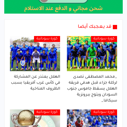
قد يعجبك أيضا
كورة سودانية
كورة سودانية
_محمد المصطفى تصدى
الهلال يعتذر عن المشاركة
لركلة جزاء قبل هدفي فريقه
في كأس غرب أفريقيا بسبب
الهلال يسقط جاموس جنوب
الظروف المناخية
السودان ويتوج ببرونزية
سيكافا_
كورة سودانية
كورة سودانية