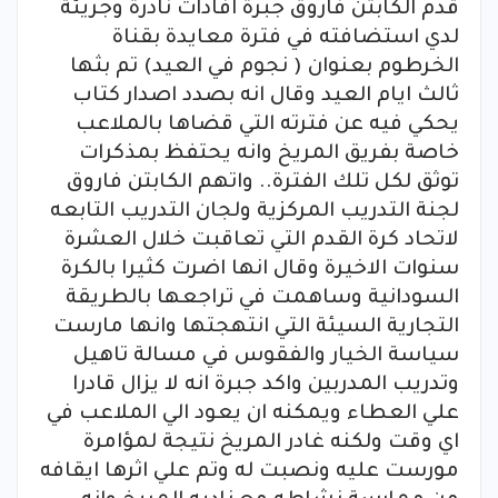
قدم الكابتن فاروق جبرة افادات نادرة وجريئة
لدي استضافته في فترة معايدة بقناة
الخرطوم بعنوان ( نجوم في العيد) تم بثها
ثالث ايام العيد وقال انه بصدد اصدار كتاب
يحكي فيه عن فترته التي قضاها بالملاعب
خاصة بفريق المريخ وانه يحتفظ بمذكرات
توثق لكل تلك الفترة.. واتهم الكابتن فاروق
لجنة التدريب المركزية ولجان التدريب التابعه
لاتحاد كرة القدم التي تعاقبت خلال العشرة
سنوات الاخيرة وقال انها اضرت كثيرا بالكرة
السودانية وساهمت في تراجعها بالطريقة
التجارية السيئة التي انتهجتها وانها مارست
سياسة الخيار والفقوس في مسالة تاهيل
وتدريب المدربين واكد جبرة انه لا يزال قادرا
علي العطاء ويمكنه ان يعود الي الملاعب في
اي وقت ولكنه غادر المريخ نتيجة لمؤامرة
مورست عليه ونصبت له وتم علي اثرها ايقافه