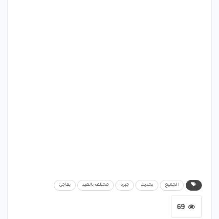
الجميع
بحديث
جبرة
مختلف بالعيد
يفاجئ
69