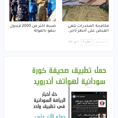
مكافحة المخدرات تلقي
ضبط اكثر من 2000 قندول
القبض على أخطر تاجر…
بنقو بالفولة
السابق
التالي
1 من 377