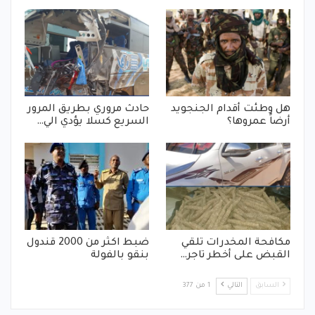
هل وطئت أقدام الجنجويد
حادث مروري بطريق المرور
أرضاً عمروها؟
السريع كسلا يؤدي الي…
مكافحة المخدرات تلقي
ضبط اكثر من 2000 قندول
القبض على أخطر تاجر…
بنقو بالفولة
السابق
التالي
1 من 377