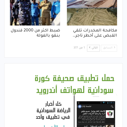
مكافحة المخدرات تلقي
ضبط اكثر من 2000 قندول
القبض على أخطر تاجر…
بنقو بالفولة
السابق
التالي
1 من 377