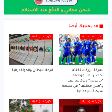
قد يعجبك أيضا
كورة سودانية
كورة سودانية
الفرقة الزرقاء تختتم
قرعة الابطال والكونفدرالية
تحضيراتها لمواجهة
“جاموس” وبوكاسا يعد
بـ”هلال مختلف” في محطة
سيكافا الإعدادية
كورة سودانية
كورة سودانية