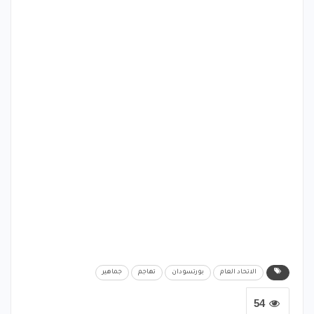
الاتحاد العام
بورتسودان
تهاجم
جماهير
54