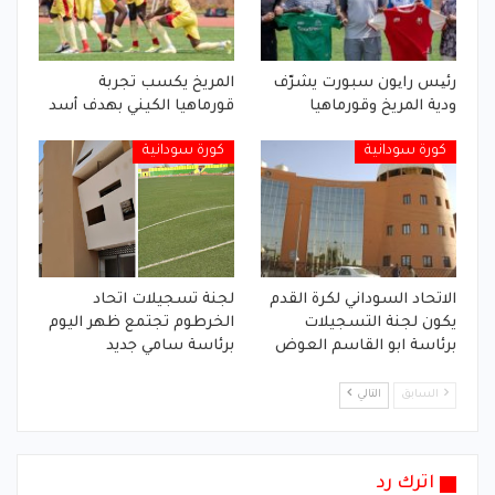
رئیس رایون سبورت يشرّف
المريخ يكسب تجربة
ودية المريخ وقورماهيا
قورماهيا الكيني بهدف أسد
كورة سودانية
كورة سودانية
الاتحاد السوداني لكرة القدم
لجنة تسجيلات اتحاد
يكون لجنة التسجيلات
الخرطوم تجتمع ظهر اليوم
برئاسة ابو القاسم العوض
برئاسة سامي جديد
السابق
التالي
اترك رد