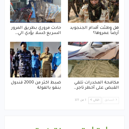
هل وطئت أقدام الجنجويد
حادث مروري بطريق المرور
أرضاً عمروها؟
السريع كسلا يؤدي الي…
مكافحة المخدرات تلقي
ضبط اكثر من 2000 قندول
القبض على أخطر تاجر…
بنقو بالفولة
السابق
التالي
1 من 377