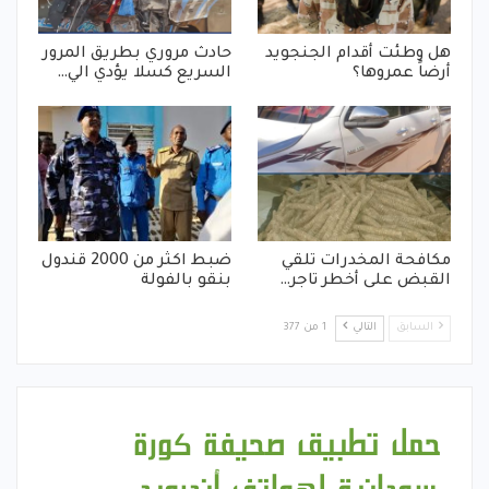
هل وطئت أقدام الجنجويد
حادث مروري بطريق المرور
أرضاً عمروها؟
السريع كسلا يؤدي الي…
مكافحة المخدرات تلقي
ضبط اكثر من 2000 قندول
القبض على أخطر تاجر…
بنقو بالفولة
السابق
التالي
1 من 377