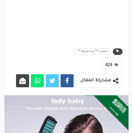
دبابيس ***** ودالشريف ***
424
مشاركة المقال