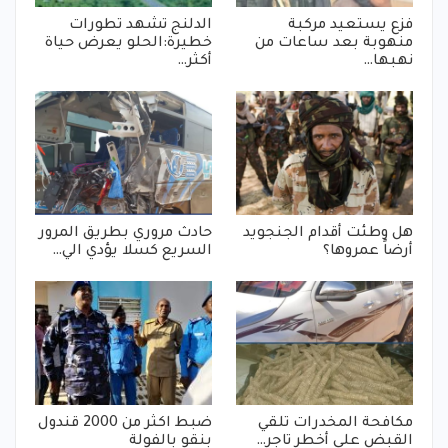
فزع يستعيد مركبة
الدلنج تشهد تطورات
منهوبة بعد ساعات من
خطيرة:الحلو يعرض حياة
نهبها…
أكثر…
هل وطئت أقدام الجنجويد
حادث مروري بطريق المرور
أرضاً عمروها؟
السريع كسلا يؤدي الي…
مكافحة المخدرات تلقي
ضبط اكثر من 2000 قندول
القبض على أخطر تاجر…
بنقو بالفولة