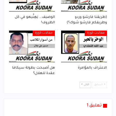
(طريقنا فارشو وردو
الوصيف… نِهِنِّيهو في كل
وطريقكم فارشو شوك؟)
الظروف!
مقالات كورة
مقالات كورة
الاعتراف بالمؤامرة
هل أصبحت بطولة سيكافا
عقدة للهلال؟
السابق
التالي
تعليق 1