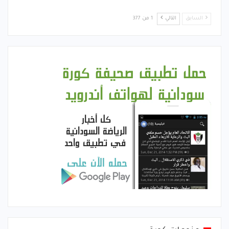
السابق
التالي
1 من 377