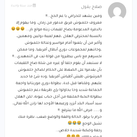
منذ سنة واحدة
صلاح
يقول
ومين يشهد للحرامي يا عم الحج….!!
معروف حلمبوش فريق مدفور من زمان، وما بيقوم إلا
بالدفرة المدعومة بصاج لقيمات زيته مولع نار…..
بالنسبة لمحترفي الهلال ،فهم لعيبة دوليين ومهمين،
وأكبر من أن يلعبوا أمام مواسير وعتالة حلمبوش
،وخاتنهم لمجموعات دوري أبطال أفريقيا، وما ممكن
نخسرهم مع ناس بيطيروا من قولة تيت في التمهيدي….!!
لا نستبعد أن يقوم حلفا أو غيره من شلة صاج اللقيمات
بأن يقدموا على الضغط على الحكام لصالح حلمبوش
المرشوش طيش أطياش أفريقيا ،وده شئ ما جديد
عليهم، وقلناها قبل كدة، بطولة دوري موريتانيا واجعة
الجماعة شديد وحا يحاولوا بإي طريقة دعم حلمبوش
ببطولة النخبة الملتقة من أجل حباب عيونه، لكن الهلال
سيد أسياد البلد أبزرد وزعيمها الأوحد لها بإذن الله تعالى،
و……… مرمى الله ما بيترفع..!!
حرام يا برقو، الحالة واقفة والوضع صعب، نظرة منك
تشيل الوجع
رجفة وكبكبة شديدة خلاص….