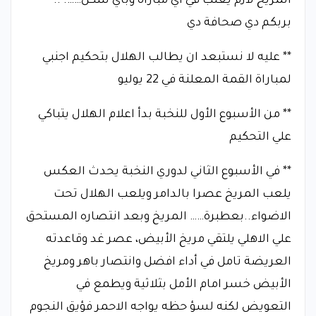
المريخ لازم يغلب في اي مباراة وباي شكل……. ..
بربكم دي صحافة دي
** عليه لا نستبعد ان يطالب الهلال بتحكيم اجنبي
لمباراة القمة المعلنة في 22 يوليو
** من الأسبوع الأول للنخبة بدأ اعلام الهلال يتباكي
علي التحكيم
** في الأسبوع الثاني لدوري النخبة يحدث العكس
يلعب المريخ عصرا بالدامر ويلعب الهلال تحت
الاضواء..بعطبرة…… المريخ وبعد انتصاره المستحق
علي الاهلي يلتقي مريخ الأبيض، عصر غد وقاعدته
العريضة تامل في أداء افضل وانتصار باهر ومريخ
الأبيض خسر امام الأمل بثلاثية ويطمع في
التعويض لكنه لسؤ حظه يواجه الاحمر فؤيق النجوم