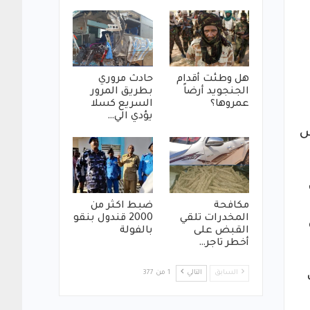
هل وطئت أقدام
حادث مروري
الجنجويد أرضاً
بطريق المرور
عمروها؟
السريع كسلا
يؤدي الي…
س
مكافحة
ضبط اكثر من
المخدرات تلقي
2000 قندول بنقو
القبض على
بالفولة
أخطر تاجر…
السابق
التالي
1 من 377