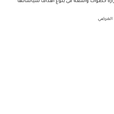
زارة خطوات واسعة فى بلوغ اهداف سياساتها