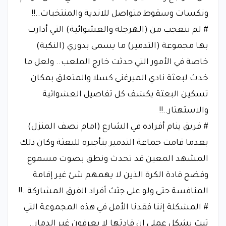
ونكسات وسقوط متواصل للاندية والمنتخبات..!!
# لم نتعجب من (الهرجلة والعشوائية) التي أدارت
بها مجموعة (التدمير) ما يسمى بدوري (النكبة)
خاصة في الأمور التي حدثت خارج الملعب.. ولعل ما
خدث لبعثة نادي الميرغني كسلا والمتعلق بمكان
تسكين البعثة يكشف كل تفاصيل العشوائية
والاستهتار..!!
# فريق ينام أفراده في الشارع (امام نصف المنزل)
بعدما قامت جماعة التدمير بتأجيره للبعثة وكان ذلك
المشهد المعين قد تحدث ونطق بصوت مسموع
وفضح قادة الكرة الذين لا يهمهم شئ غير إقامة
المنافسة حتى ولو على جثث أفراد الفرق المشاركة..!!
# المشكلة إننا فقدنا الأمل في هذه المجموعة التي
ثبت بشكل عملي ان قادتها لا يعرفون غير الدمار..