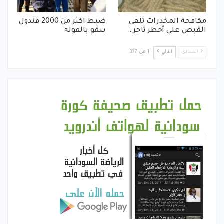
مكافحة المخدرات تلقي
ضبط اكثر من 2000 قندول
القبض على أخطر تاجر…
بنقو بالفولة
السابق
التالي
1 من 377