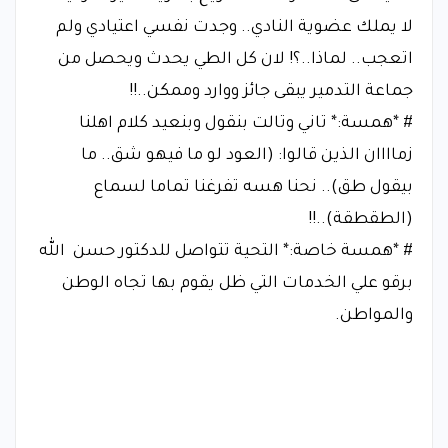
لا يملك عضوية النادي.. وجدت نفسي اعتيادي ولم
اتعجب.. لماذا..؟! لان كل الطي يحدث ويحصل من
جماعة التدمير يبقى جائز ووارد وممكن..!!
# *همسة:* تاني وتالت بنقول وبنعيد كلام اهلنا
زماااان الذين قالوا: (العود لو ما فيهو شق.. ما
بيقول طق).. نحنا هسه تفرغنا تماما لسماع
(الطقطقة)..!!
# *همسة خاصة:* التحية تتواصل للدكتور حسن الله
برقو علي الخدمات التي ظل يقوم بها تجاه الوطن
والمواطن.