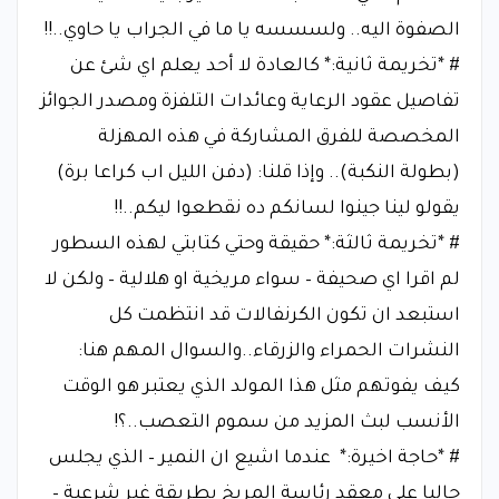
الصفوة اليه.. ولسسسه يا ما في الجراب يا حاوي..!!
# *تخريمة ثانية:* كالعادة لا أحد يعلم اي شئ عن
تفاصيل عقود الرعاية وعائدات التلفزة ومصدر الجوائز
المخصصة للفرق المشاركة في هذه المهزلة
(بطولة النكبة).. وإذا قلنا: (دفن الليل اب كراعا برة)
يقولو لينا جينوا لسانكم ده نقطعوا ليكم..!!
# *تخريمة ثالثة:* حقيقة وحتي كتابتي لهذه السطور
لم اقرا اي صحيفة – سواء مريخية او هلالية – ولكن لا
استبعد ان تكون الكرنفالات قد انتظمت كل
النشرات الحمراء والزرقاء..والسوال المهم هنا:
كيف يفوتهم مثل هذا المولد الذي يعتبر هو الوقت
الأنسب لبث المزيد من سموم التعصب..؟!
# *حاجة اخيرة:* عندما اشيع ان النمير – الذي يجلس
حاليا على معقد رئاسة المريخ بطريقة غير شرعية –