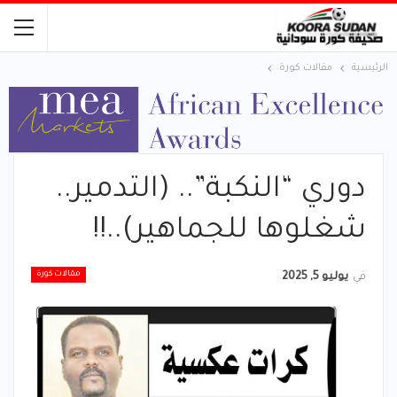
الرئيسية
مقالات كورة
دوري “النكبة”.. (التدمير..
شغلوها للجماهير)..!!
مقالات كورة
في
يوليو 5, 2025