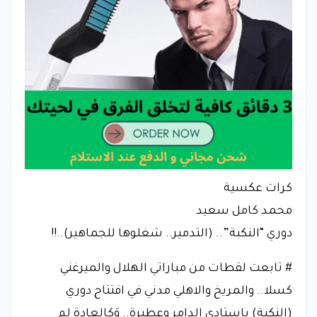
كرات عكسية
محمد كامل سعيد
دوري “النكبة”.. (التدمير.. شغلوها للجماهير)..!!
# تابعت لقطات من مباراتي الهلال والميرغني
كسلا.. والمريخ والاهلي مدني في افتتاح دوري
(النكبة) باستادي الدامر وعطبرة.. وَكالعادة لم