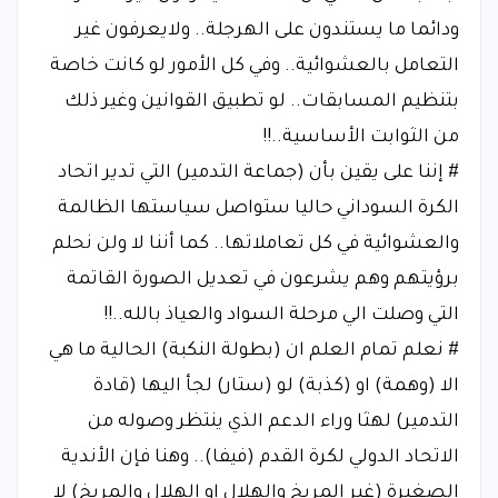
ودائما ما يستندون على الهرجلة.. ولايعرفون غير
التعامل بالعشوائية.. وفي كل الأمور لو كانت خاصة
بتنظيم المسابقات.. لو تطبيق القوانين وغير ذلك
من الثوابت الأساسية..!!
# إننا على يقين بأن (جماعة التدمير) التي تدير اتحاد
الكرة السوداني حاليا ستواصل سياستها الظالمة
والعشوائية في كل تعاملاتها.. كما أننا لا ولن نحلم
برؤيتهم وهم يشرعون في تعديل الصورة القاتمة
التي وصلت الي مرحلة السواد والعياذ بالله..!!
# نعلم تمام العلم ان (بطولة النكبة) الحالية ما هي
الا (وهمة) او (كذبة) لو (ستار) لجأ اليها (قادة
التدمير) لهثا وراء الدعم الذي ينتظر وصوله من
الاتحاد الدولي لكرة القدم (فيفا).. وهنا فإن الأندية
الصغيرة (غير المريخ والهلال او الهلال والمريخ) لا