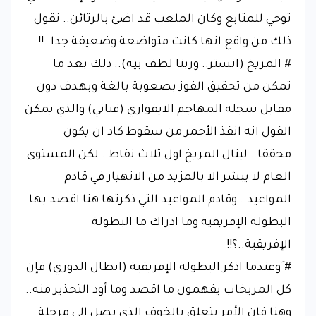
توحي للمتابع وكان الملعب قد اضئ بالرتائن.. نقول
ذلك من واقع انها كانت متواضعة وضعيفة جدا..!!
# المريخ (انستر.. وربنا لطف بيه).. ذلك بعد ما
تمكن من تحقيق الفوز بصعوبة بالغة وبهدف دون
مقابل سجله المهاجم الايفواري (قباني) والذي يمكن
القول انه انقذ الأحمر من سقوط كاد ان يكون
محققا.. لينال المريخ اول ثلاث نقاط.. لكن المستوى
العام لا يبشر الا بالمزيد من الانهيار في قادم
المواعيد.. وقادم المواعيد التي ذكرتها هنا اقصد بها
البطولة الإفريقية وما ادراك ما البطولة
الإفريقية..؟!!
# َوعندما اذكر البطولة الإفريقية (ابطال الدوري) فإن
كل المريخاب يفهمون ما اقصد وما أود التحذير منه..
وهنا فان الأمر يتعلق بالخوف الذي يصل إلى مرحلة