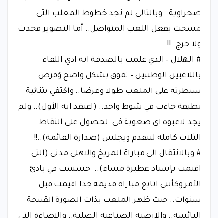
صحراوية.. وبالتالي لم نجد خطوط المعلب التي
مسحت بفعل اللعب المتواصل.. أما التصوير فحدث
ولا حرج..!!
# الهلال – الذي علمت بالصدفة انه ادي اللقاء
باللاعبين الوطنيين – تفوق بشكل واضح وَفرض
سيطرته على الملعب طولا وعرضا.. واكتفي بثنائية
نظيفة جاءت في شوط واحد.. (اعتقد انه الأول).. ولم
يجد لاعبوه اي صعوبة في الحصول على النقاط
الثلاث كاملة ليتقدم ويجلس (صدارة القائمة)..!!
# وبالانتقال الي مباراة المريخ والاهلي مدني (التي
اقيمت بإستاد عطبرة مساء).. احسست في بادئ
الأمر وكأنني اتابع مباراة قديمة جدا اقيمت قبل
سنوات.. حيث ظهر الملعب بذات الصورة القبيحة
البائسة.. والارضية الصناعية الصلبة.. والإضاءة التي