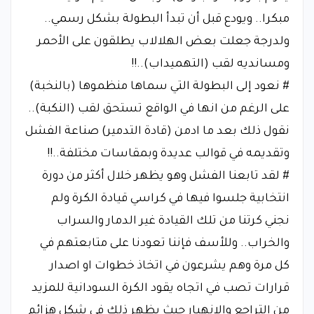
مبكرا.. ويودع قبل أن تبدأ البطولة بشكل رسمي..
ولدرجة جعلت بعض الهلالاب يطلقون على الأحمر
ومسانديه لقب (التهميداب)..!!
# نعود إلى البطولة التي سماها منظموها (بالنخبة)
على الرغم من انها في الواقع تستحق لقب (النكبة)..
نقول ذلك بعد ما ادمن (قادة التدمير) صناعة الفشل
وتقديمه في قوالب عديدة وبمقاسات مختلفة..!!
# لقد تابعنا الفشل وهو يظهر خلال أكثر من دورة
انتخابية جلسوا فيها في كراسي قيادة الكرة ولم
نجني كرتنا من تلك القيادة غير الدمار والسراب
والخراب.. وللأسف فإننا تعودنا على متابعتهم في
كل مرة وهم يشرعون في اتخاذ خطوات او اصدار
قرارات تصب في اتجاه يقود الكرة السودانية للمزيد
من التراجع والانهيار حيث يظهر ذلك في شكل هزائم