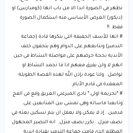
تظهر في الصورة ابدا الا من باب انها (كومبارس) او
(ديكور) الغرض الأساسي منه استكمال الصورة
فقط..!!
# انها للأسف الحقيقة التي ينكرها قادة (جماعة
التدمير) ونتابعهم على الدوام وهم يتخفون خلف
الأندية بحجة خرصهم على مواصلة النشاط في حين
انهم لا ولن يفرق معهم اذا ما تجمد النشاط او
تواصل.. ولنا عودة بإذن الله لهذه القصة الطويلة
المعقدة في قادم الأيام.
# *تخريمة اولي:* نادي الميرغني العريق وقع في الفخ
َوتابعنا ماساته وهي تمشي بين المتابعين على
قدمين.. إذ لا يمكن ولا يعقل ان يتم تسكين بعثه في
نصف منزل.. نكرر نصف منزل.. انه النصير المجهول
المظلم الذي قامت جماعة التدمير بقيادة اندية