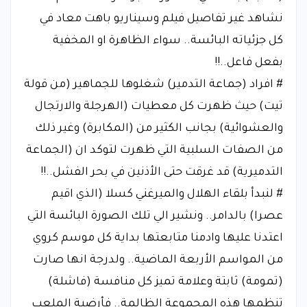
نشاهد غير تفاصيل فيلم وسيناريو باهت معاد في
كل جزئياته البائسة.. سواء الظاهرة او المخفية
بفعل فاعل..!!
# افراد (جماعة التدمير) شغلوها للجماهير (من قولة
تيت) حيث ظهرت كل معطيات (الهرجلة والارتجال
والعشوائية) بجانب الكثير من (المكابرة) وغير ذلك
من الصفات السلبية التي ظهرت لتوكد ان (الجماعة
التدميرية) قد غرقت حتى الأذنين في بحر الفشل..!!
# لنبدأ بلقاء الهلال والميرغني كسلا (الذي اقيم
عصرا) بالدامر.. ونشير الي تلك الصورة البائسة التي
اعتدنا عليها وادمنا متابعتها بداية كل موسم كروي
من المواسم الأربعة الماضية.. ولدرجة انها صارت
(تمومة) ثابتة وعلامة تميز كل منافسة (فاشلة)
تنظمها هذه المجموعة الظالمة.. فأرضية الملعب