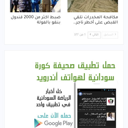
مكافحة المخدرات تلقي
ضبط اكثر من 2000 قندول
القبض على أخطر تاجر…
بنقو بالفولة
السابق
التالي
1 من 377