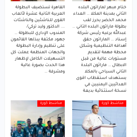
ختام مبهر لماراثون البلده
القاهرة تستضيف البطولة
الثاني بمدينة المكلا … العداء
العربية الثانية عشرة لألعاب
محمد الخضر يحرز لقب
القوى للناشئين والناشئات
بطولة ماراثون البلده الثاني …
…. الدكتور وليد تركي/
عبدالله برعيه رئيس شركة
المندوب الإداري للبطولة …
إسناد … الماراثون حقق
جهود مكثفة يبذلها القائمون
أهدافه التنظيمية وشكل
على تنظيم وإدارة البطولة
محطة مهمة لتقديم
والجهات المنظمة عملت كل
مستويات عالية من قبل
التسهيلات الكامل لإظهار
الابطال … ماراثون البلدة
هذا الحدث بصورة عالية
الثاني السياحي بالمكلا
ومشرفة …
يستهدف استقطاب اقوى
العدائيين اليمنيين في
نسخة استثنائية بديعة
مناشط كورة
مناشط كورة