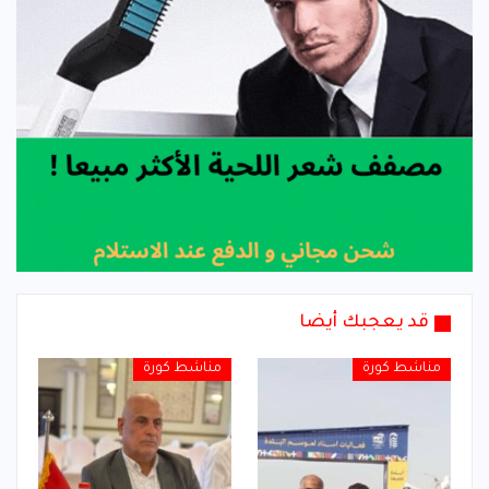
قد يعجبك أيضا
مناشط كورة
مناشط كورة