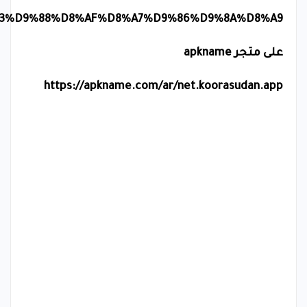
3%D9%88%D8%AF%D8%A7%D9%86%D9%8A%D8%A9
على متجر
apkname
https://apkname.com/ar/net.koorasudan.app