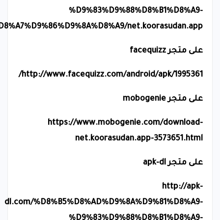
%D9%83%D9%88%D8%B1%D8%A9-
%A7%D9%86%D9%8A%D8%A9/net.koorasudan.app
على متجر
facequizz
/
http://www.facequizz.com/android/apk/1995361
على متجر
mobogenie
https://www.mobogenie.com/download-
net.koorasudan.app-3573651.html
على متجر
apk-dl
http://apk-
dl.com/%D8%B5%D8%AD%D9%8A%D9%81%D8%A9-
%D9%83%D9%88%D8%B1%D8%A9-