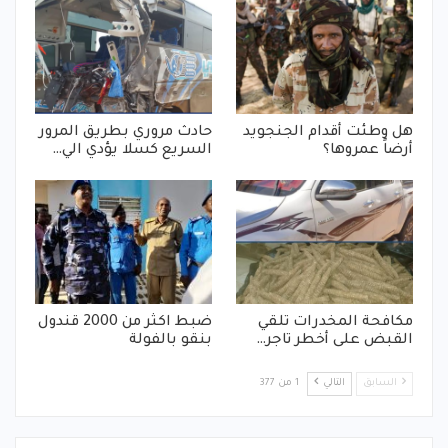
هل وطئت أقدام الجنجويد
حادث مروري بطريق المرور
أرضاً عمروها؟
السريع كسلا يؤدي الي…
مكافحة المخدرات تلقي
ضبط اكثر من 2000 قندول
القبض على أخطر تاجر…
بنقو بالفولة
السابق
التالي
1 من 377